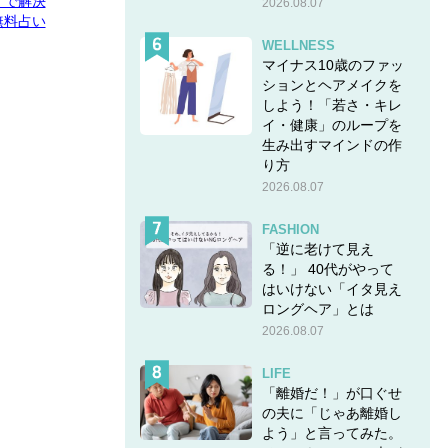
E」で解決
2026.08.07
無料占い
WELLNESS
マイナス10歳のファッ
ションとヘアメイクを
しよう！「若さ・キレ
イ・健康」のループを
生み出すマインドの作
り方
2026.08.07
FASHION
「逆に老けて見え
る！」 40代がやって
はいけない「イタ見え
ロングヘア」とは
2026.08.07
LIFE
「離婚だ！」が口ぐせ
の夫に「じゃあ離婚し
よう」と言ってみた。