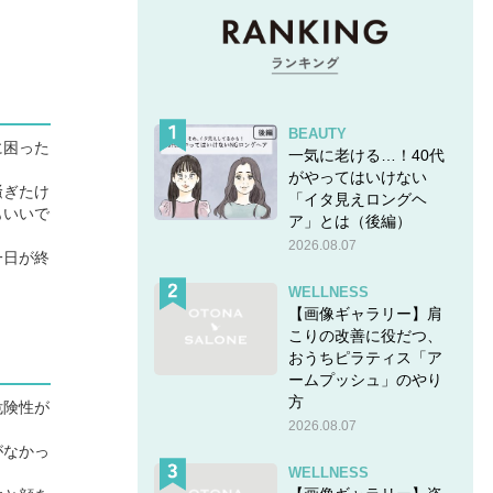
BEAUTY
に困った
一気に老ける…！40代
がやってはいけない
騒ぎたけ
「イタ見えロングヘ
もいいで
ア」とは（後編）
2026.08.07
一日が終
WELLNESS
【画像ギャラリー】肩
こりの改善に役だつ、
おうちピラティス「ア
ームプッシュ」のやり
方
危険性が
2026.08.07
がなかっ
WELLNESS