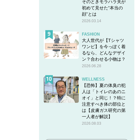
そのときモラハラ夫が
初めて見せた“本当の
顔”とは
2026.03.14
FASHION
大人世代が【Tシャツ
ワンピ】を今っぽく着
るなら、どんなデザイ
ン？合わせる小物は？
2026.06.28
WELLNESS
【恐怖】夏の体臭の犯
人は「トイレのあのニ
オイ」と同じ！？特に
注意すべき体の部位と
は【皮膚ガス研究の第
一人者が解説】
2026.08.03