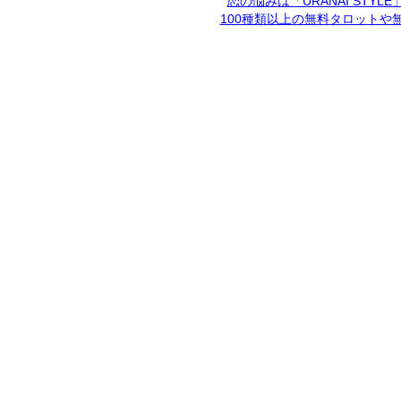
恋の悩みは「URANAI STYL
100種類以上の無料タロットや