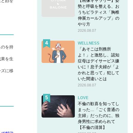
【画像ギャラリー】姿
性と顔を
勢と呼吸を整える、お
うちピラティス「胸椎
伸展カールアップ」の
やり方
2026.08.07
WELLNESS
ものを持
「あそこは刑務所
よ！」と激怒し、認知
成果を生
症母はデイサービス嫌
いに！息子夫婦が「よ
ーズに移
かれと思って」犯して
いた間違いとは
2026.08.07
LOVE
不倫の歓喜を知ってし
まった…「ごく普通の
主婦」だったのに、独
身男性に求められて
【不倫の清算】