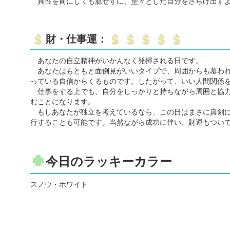
異性を前にしても臆せずに、堂々とした自分をさらけ出すよ
財・仕事運：
あなたの自立精神がいかんなく発揮される日です。
あなたはもともと面倒見がいいタイプで、周囲からも慕われ
っている自信からくるものです。したがって、いい人間関係
仕事をする上でも、自分をしっかりと持ちながら周囲と協力
むことになります。
もしあなたが独立を考えているなら、この日はまさに真剣に
行することも可能です。当然ながら成功に伴い、財運もつい
今日のラッキーカラー
スノウ・ホワイト