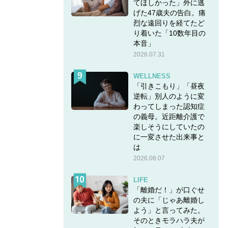
てほしかった」外に逃
げた47歳夫の告白。痛
烈な遠回りを経てたど
り着いた「10数年目の
本音」
2026.07.31
WELLNESS
「引きこもり」「昼夜
逆転」別人のように変
わってしまった認知症
の義母。近距離介護で
楽しそうにしていたの
に一変させた出来事と
は
2026.08.07
LIFE
「離婚だ！」が口ぐせ
の夫に「じゃあ離婚し
よう」と言ってみた。
そのときモラハラ夫が