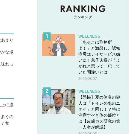
WELLNESS
はあまり
「あそこは刑務所
よ！」と激怒し、認知
やかな場
症母はデイサービス嫌
いに！息子夫婦が「よ
に味わっ
かれと思って」犯して
いた間違いとは
2026.08.07
WELLNESS
【恐怖】夏の体臭の犯
人は「トイレのあのニ
以上に濃
オイ」と同じ！？特に
注意すべき体の部位と
け多くの
は【皮膚ガス研究の第
けませ
一人者が解説】
2026.08.03