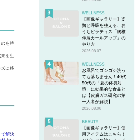
WELLNESS
【画像ギャラリー】姿
勢と呼吸を整える、お
うちピラティス「胸椎
伸展カールアップ」の
ものを持
やり方
2026.08.07
成果を生
WELLNESS
ーズに移
お風呂でゴシゴシ洗っ
ても落ちません！40代
50代の「夏の体臭対
策」に効果的な食品と
は【皮膚ガス研究の第
一人者が解説】
2026.08.06
BEAUTY
【画像ギャラリー】使
用アイテムはこちら！
E」で解決