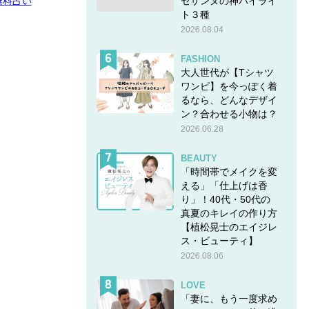
セザンヌの神ハイライ
無料占い
ト３種
2026.08.04
FASHION
大人世代が【Tシャツ
ワンピ】を今っぽく着
るなら、どんなデザイ
ン？合わせる小物は？
2026.06.28
BEAUTY
「時間帯でメイクを変
える」「仕上げは香
り」！40代・50代の
真夏のキレイの作り方
【植松晃士のエイジレ
ス・ビューティ】
2026.08.06
LOVE
「妻に、もう一度求め