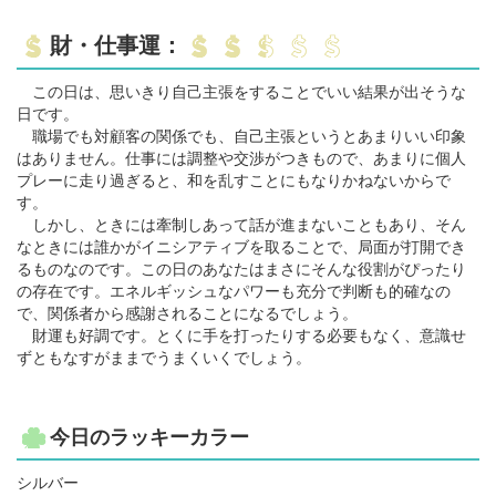
財・仕事運：
この日は、思いきり自己主張をすることでいい結果が出そうな
日です。
職場でも対顧客の関係でも、自己主張というとあまりいい印象
はありません。仕事には調整や交渉がつきもので、あまりに個人
プレーに走り過ぎると、和を乱すことにもなりかねないからで
す。
しかし、ときには牽制しあって話が進まないこともあり、そん
なときには誰かがイニシアティブを取ることで、局面が打開でき
るものなのです。この日のあなたはまさにそんな役割がぴったり
の存在です。エネルギッシュなパワーも充分で判断も的確なの
で、関係者から感謝されることになるでしょう。
財運も好調です。とくに手を打ったりする必要もなく、意識せ
ずともなすがままでうまくいくでしょう。
今日のラッキーカラー
シルバー