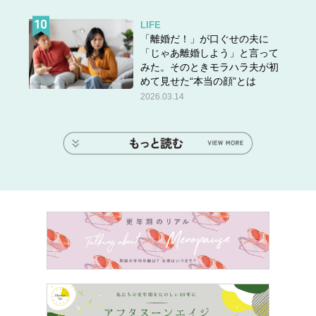
LIFE
「離婚だ！」が口ぐせの夫に
「じゃあ離婚しよう」と言って
みた。そのときモラハラ夫が初
めて見せた“本当の顔”とは
2026.03.14