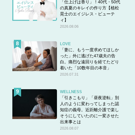
「仕上げは香り」！40代・50代
の真夏のキレイの作り方【植松
晃士のエイジレス・ビューテ
ィ】
2026.08.06
LOVE
「妻に、もう一度求めてほしか
った」外に逃げた47歳夫の告
白。痛烈な遠回りを経てたどり
着いた「10数年目の本音」
2026.07.31
WELLNESS
「引きこもり」「昼夜逆転」別
人のように変わってしまった認
知症の義母。近距離介護で楽し
そうにしていたのに一変させた
出来事とは
2026.08.07