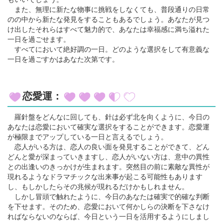
また、無理に新たな物事に挑戦をしなくても、普段通りの日常
のの中から新たな発見をすることもあるでしょう。あなたが見つ
け出したそれらはすべて魅力的で、あなたは幸福感に満ち溢れた
一日を過ごせます。
すべてにおいて絶好調の一日。どのような選択をして有意義な
一日を過ごすかはあなた次第です。
恋愛運：
羅針盤をどんなに回しても、針は必ず北を向くように、今日の
あなたは恋愛において確実な選択をすることができます。恋愛運
が極限までアップしている一日と言えるでしょう。
恋人がいる方は、恋人の良い面を発見することができて、どん
どんと愛が深まっていきますし、恋人がいない方は、意中の異性
との出逢いのきっかけが生まれます。突然目の前に素敵な異性が
現れるようなドラマチックな出来事が起こる可能性もあります
し、もしかしたらその兆候が現れるだけかもしれません。
しかし冒頭で触れたように、今日のあなたは確実で的確な判断
を下せます。そのため、恋愛において何かしらの決断を下さなけ
ればならないのならば、今日という一日を活用するようにしまし