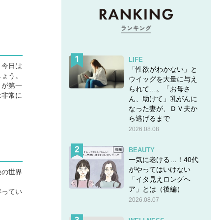
LIFE
、今日は
「性欲がわかない」と
しょう。
ウイッグを大量に与え
とが第一
られて…。「お母さ
は非常に
ん、助けて」乳がんに
なった妻が、ＤＶ夫か
ら逃げるまで
2026.08.08
BEAUTY
一気に老ける…！40代
がやってはいけない
険の世界
「イタ見えロングヘ
。
ア」とは（後編）
伴ってい
2026.08.07