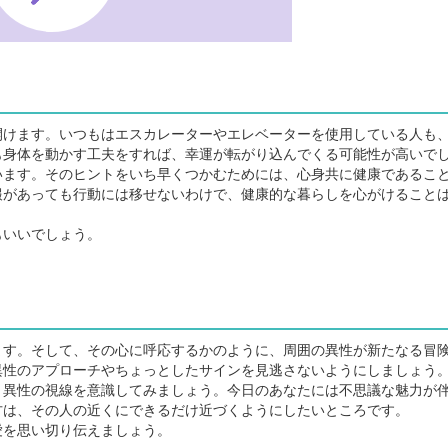
けます。いつもはエスカレーターやエレベーターを使用している人も
も身体を動かす工夫をすれば、幸運が転がり込んでくる可能性が高いで
ます。そのヒントをいち早くつかむためには、心身共に健康であるこ
報があっても行動には移せないわけで、健康的な暮らしを心がけること
もいいでしょう。
す。そして、その心に呼応するかのように、周囲の異性が新たなる冒
異性のアプローチやちょっとしたサインを見逃さないようにしましょう
異性の視線を意識してみましょう。今日のあなたには不思議な魅力が
方は、その人の近くにできるだけ近づくようにしたいところです。
を思い切り伝えましょう。