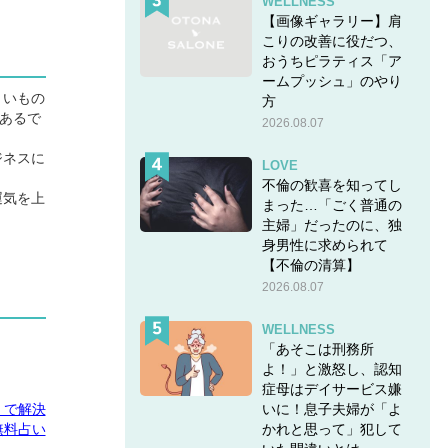
WELLNESS
【画像ギャラリー】肩
こりの改善に役だつ、
おうちピラティス「ア
ームプッシュ」のやり
くいもの
方
あるで
2026.08.07
ジネスに
LOVE
不倫の歓喜を知ってし
運気を上
まった…「ごく普通の
主婦」だったのに、独
身男性に求められて
【不倫の清算】
2026.08.07
WELLNESS
「あそこは刑務所
よ！」と激怒し、認知
症母はデイサービス嫌
いに！息子夫婦が「よ
E」で解決
かれと思って」犯して
無料占い