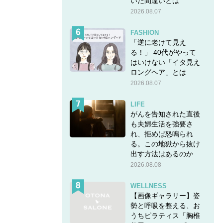
いた間違いとは
2026.08.07
FASHION
「逆に老けて見え
る！」 40代がやって
はいけない「イタ見え
ロングヘア」とは
2026.08.07
LIFE
がんを告知された直後
も夫婦生活を強要さ
れ、拒めば怒鳴られ
る。この地獄から抜け
出す方法はあるのか
2026.08.08
WELLNESS
【画像ギャラリー】姿
勢と呼吸を整える、お
うちピラティス「胸椎