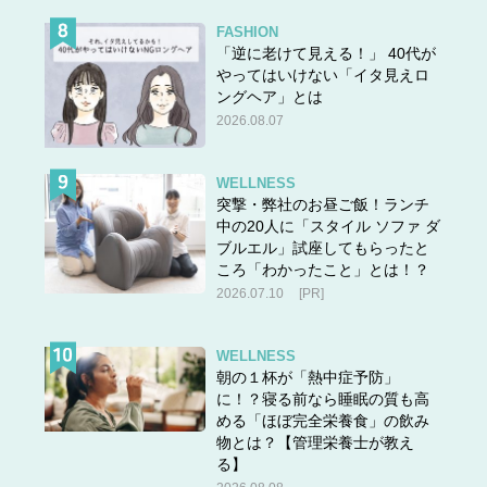
FASHION
「逆に老けて見える！」 40代が
やってはいけない「イタ見えロ
ングヘア」とは
2026.08.07
WELLNESS
突撃・弊社のお昼ご飯！ランチ
中の20人に「スタイル ソファ ダ
ブルエル」試座してもらったと
ころ「わかったこと」とは！？
2026.07.10
[PR]
WELLNESS
朝の１杯が「熱中症予防」
に！？寝る前なら睡眠の質も高
める「ほぼ完全栄養食」の飲み
物とは？【管理栄養士が教え
る】