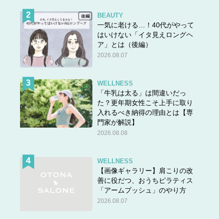
BEAUTY
一気に老ける…！40代がやって
はいけない「イタ見えロングヘ
ア」とは（後編）
2026.08.07
WELLNESS
「牛乳は太る」は間違いだっ
た？更年期女性こそ上手に取り
入れるべき納得の理由とは【専
門家が解説】
2026.08.08
WELLNESS
【画像ギャラリー】肩こりの改
善に役だつ、おうちピラティス
「アームプッシュ」のやり方
2026.08.07