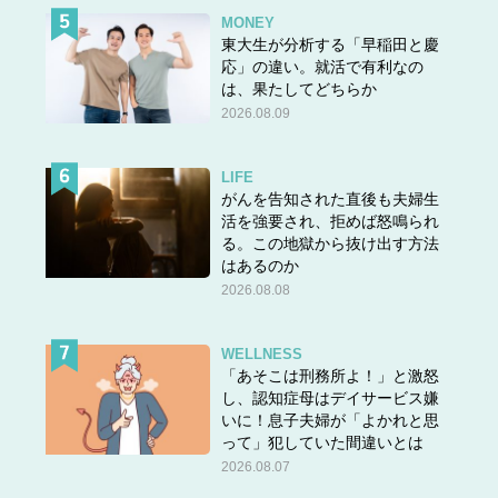
MONEY
東大生が分析する「早稲田と慶
応」の違い。就活で有利なの
は、果たしてどちらか
2026.08.09
LIFE
がんを告知された直後も夫婦生
活を強要され、拒めば怒鳴られ
る。この地獄から抜け出す方法
はあるのか
2026.08.08
WELLNESS
「あそこは刑務所よ！」と激怒
し、認知症母はデイサービス嫌
いに！息子夫婦が「よかれと思
って」犯していた間違いとは
2026.08.07