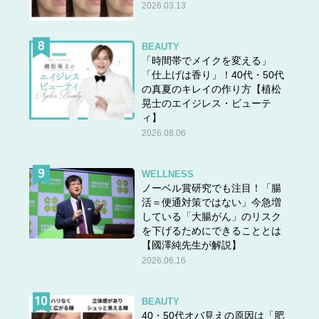
2026.03.13
BEAUTY
「時間帯でメイクを変える」
「仕上げは香り」！40代・50代
の真夏のキレイの作り方【植松
晃士のエイジレス・ビューテ
ィ】
2026.08.06
WELLNESS
ノーベル賞研究でも注目！「腸
活＝便通対策ではない」今急増
している「大腸がん」のリスク
を下げるためにできることとは
【國澤純先生が解説】
2026.06.16
BEAUTY
40・50代オバ見えの原因は「肥