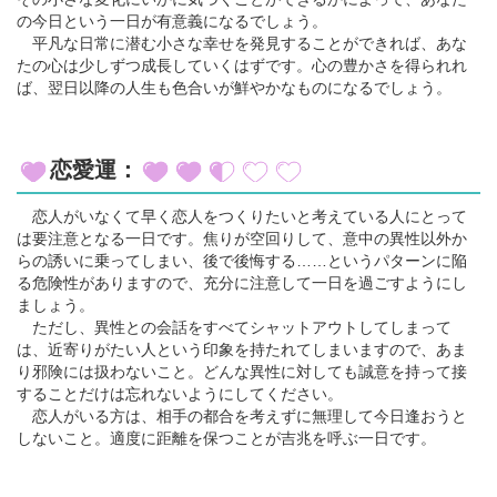
の今日という一日が有意義になるでしょう。
平凡な日常に潜む小さな幸せを発見することができれば、あな
たの心は少しずつ成長していくはずです。心の豊かさを得られれ
ば、翌日以降の人生も色合いが鮮やかなものになるでしょう。
恋愛運：
恋人がいなくて早く恋人をつくりたいと考えている人にとって
は要注意となる一日です。焦りが空回りして、意中の異性以外か
らの誘いに乗ってしまい、後で後悔する……というパターンに陥
る危険性がありますので、充分に注意して一日を過ごすようにし
ましょう。
ただし、異性との会話をすべてシャットアウトしてしまって
は、近寄りがたい人という印象を持たれてしまいますので、あま
り邪険には扱わないこと。どんな異性に対しても誠意を持って接
することだけは忘れないようにしてください。
恋人がいる方は、相手の都合を考えずに無理して今日逢おうと
しないこと。適度に距離を保つことが吉兆を呼ぶ一日です。