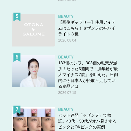
BEAUTY
【画像ギャラリー】使用アイテ
ムはこちら！セザンヌの神ハイ
ライト３種
2026.08.04
BEAUTY
133個のシワ、303個の毛穴が減
少！たった6週間で「肌年齢が最
大マイナス7歳」を叶えた。圧倒
的に今日本人が摂取不足してい
る食品とは
2026.07.15
BEAUTY
ヒット連発「セザンヌ」で検
証。40代・50代がオバ見えする
ピンクとOKピンクの実例