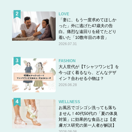
LOVE
「妻に、もう一度求めてほしか
った」外に逃げた47歳夫の告
白。痛烈な遠回りを経てたどり
着いた「10数年目の本音」
2026.07.31
FASHION
大人世代が【Tシャツワンピ】を
今っぽく着るなら、どんなデザ
イン？合わせる小物は？
2026.06.28
WELLNESS
お風呂でゴシゴシ洗っても落ち
ません！40代50代の「夏の体臭
対策」に効果的な食品とは【皮
膚ガス研究の第一人者が解説】
2026.08.06