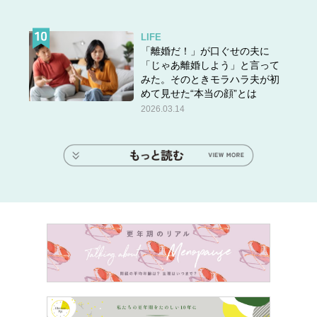
LIFE
「離婚だ！」が口ぐせの夫に
「じゃあ離婚しよう」と言って
みた。そのときモラハラ夫が初
めて見せた“本当の顔”とは
2026.03.14