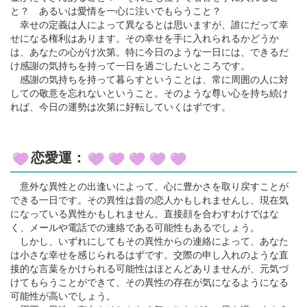
と？ あるいは愛情を一心に注いでもらうこと？
幸せの定義は人によって異なるとは思いますが、誰にだって幸
せになる権利はあります。その幸せを手に入れられるかどうか
は、あなたの心がけ次第。特に今日のような一日には、できるだ
け感謝の気持ちを持って一日を過ごしたいところです。
感謝の気持ちを持って暮らすということは、常に周囲の人に対
しての敬意を忘れないということ。そのような尊い心を持ち続け
れば、今日の運勢は次第に好転していくはずです。
恋愛運：
意外な異性との出逢いによって、心に豊かさを取り戻すことが
できる一日です。その異性は昔の恋人かもしれませんし、現在気
になっている異性かもしれません。直接顔を合わすわけではな
く、メールや電話での連絡である可能性もあるでしょう。
しかし、いずれにしてもその異性からの連絡によって、あなた
は小さな幸せを感じられるはずです。交際の申し入れのような直
接的な言葉をかけられる可能性はほとんどありませんが、元気づ
けてもらうことができて、その異性の存在が気になるようになる
可能性が高いでしょう。