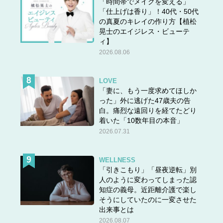
「時間帯でメイクを変える」
「仕上げは香り」！40代・50代
の真夏のキレイの作り方【植松
晃士のエイジレス・ビューテ
ィ】
2026.08.06
LOVE
「妻に、もう一度求めてほしか
った」外に逃げた47歳夫の告
白。痛烈な遠回りを経てたどり
着いた「10数年目の本音」
2026.07.31
WELLNESS
「引きこもり」「昼夜逆転」別
人のように変わってしまった認
知症の義母。近距離介護で楽し
そうにしていたのに一変させた
出来事とは
2026.08.07