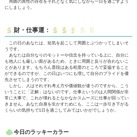
周囲の異性の存在をそれとなく気にしながら一日を過ごすよう
にしましょう。
財・仕事運：
この日のあなたは、短気を起こして周囲とぶつかってしまいそ
うです。
あなたは自分なりのモットーや信念を持っている上に、自分に
も他人にも厳しい面があるため、ときに周囲と反りが合わないこ
とがあります。もちろん普段はある程度のところで妥協すること
ができるのですが、この日はいつにも増して自分のプライドを優
先させてしまうのです。
しかし、人はそれぞれ考え方や価値観が違うのですから、こう
いうことに「正解」はないのです。仕事というのは人間関係が非
常に大事で、これが壊れるとなかなかスムーズに仕事が回ってい
きません。あなた自身を生かすためにも、ここは一歩引き下がる
くらいの気持ちで1日を過ごしてみてはいかがでしょうか。
今日のラッキーカラー