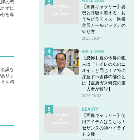
WELLNESS
以降の恋
【画像ギャラリー】姿
忘れずに
勢と呼吸を整える、お
の心を奪
うちピラティス「胸椎
伸展カールアップ」の
やり方
2026.08.07
WELLNESS
【恐怖】夏の体臭の犯
人は「トイレのあのニ
ア会議な
オイ」と同じ！？特に
がありま
注意すべき体の部位と
ことを精
は【皮膚ガス研究の第
一人者が解説】
2026.08.03
BEAUTY
【画像ギャラリー】使
用アイテムはこちら！
セザンヌの神ハイライ
ト３種