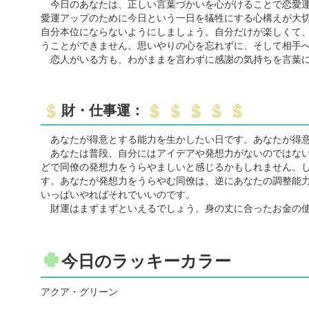
今日のあなたは、正しい言葉づかいを心がけることで恋愛運
愛運アップのために今日という一日を犠牲にする心構えが大
自分本位にならないようにしましょう。自分だけが楽しくて
うことができません。思いやりの心を忘れずに、そして相手
恋人がいる方も、わがままを言わずに感謝の気持ちを言葉に
財・仕事運：
あなたが得意とする能力を生かしたい日です。あなたが得意
あなたは普段、自分にはアイデアや発想力がないのではない
どで同僚の発想力をうらやましいと感じるかもしれません。
す。あなたが発想力をうらやむ同僚は、逆にあなたの調整能
いっぱいやればそれでいいのです。
財運はまずまずといえるでしょう。身の丈に合ったお金の使
今日のラッキーカラー
アクア・グリーン