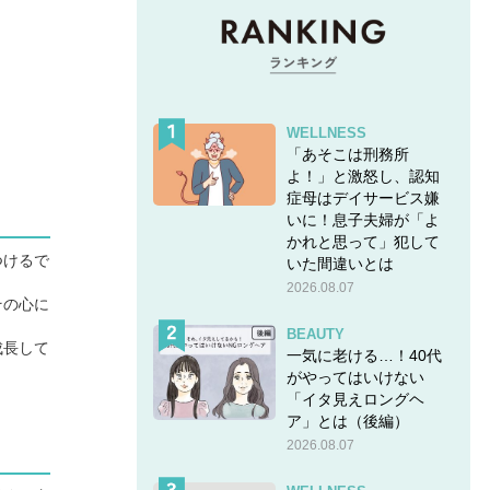
WELLNESS
「あそこは刑務所
よ！」と激怒し、認知
症母はデイサービス嫌
いに！息子夫婦が「よ
かれと思って」犯して
つけるで
いた間違いとは
2026.08.07
その心に
。
BEAUTY
成長して
一気に老ける…！40代
がやってはいけない
「イタ見えロングヘ
ア」とは（後編）
2026.08.07