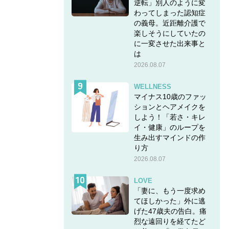
逆転」別人のように変
わってしまった認知症
の義母。近距離介護で
楽しそうにしていたの
に一変させた出来事と
は
2026.08.07
WELLNESS
マイナス10歳のファッ
ションとヘアメイクを
しよう！「若さ・キレ
イ・健康」のループを
生み出すマインドの作
り方
2026.08.07
LOVE
「妻に、もう一度求め
てほしかった」外に逃
げた47歳夫の告白。痛
烈な遠回りを経てたど