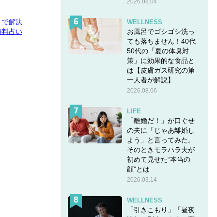
2026.08.04
E」で解決
WELLNESS
お風呂でゴシゴシ洗っ
無料占い
ても落ちません！40代
50代の「夏の体臭対
策」に効果的な食品と
は【皮膚ガス研究の第
一人者が解説】
2026.08.06
LIFE
「離婚だ！」が口ぐせ
の夫に「じゃあ離婚し
よう」と言ってみた。
そのときモラハラ夫が
初めて見せた“本当の
顔”とは
2026.03.14
WELLNESS
「引きこもり」「昼夜