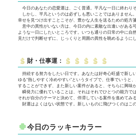
今日のあなたの恋愛運は、ごく普通。平凡な一日に終わり
しかし、平凡というのは必ずしも悪いことではありません。
幸せを見つけ出すことこそが、豊かな人生を送るための処方
意中の異性がいない方は、今日の内に素敵な出逢いがある可
ような一日にしたいところです。いつも通りの日常の中に自
見だけで判断せずに、じっくりと周囲の異性を眺めるように
財・仕事運：
持続する努力をしたい日です。あなたは好奇心旺盛で新しい
ゆる“熱しやすく冷めやすい”というタイプで、仕事でいうと
することができず、また新しい案件があると、そちらに興味
瞬発力に優れていることは、それはそれでひとつの能力では
それが自分のテーマと決めて、停滞している案件を進めてみ
財運はよくはない状態です。新しいものに飛びつくのはこの
今日のラッキーカラー