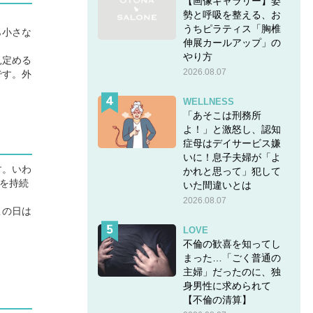
【画像ギャラリー】姿
勢と呼吸を整える、お
うちピラティス「胸椎
ら小さな
伸展カールアップ」の
やり方
見定める
2026.08.07
です。外
WELLNESS
「あそこは刑務所
よ！」と激怒し、認知
症母はデイサービス嫌
いに！息子夫婦が「よ
す。いわ
かれと思って」犯して
を持続
いた間違いとは
2026.08.07
この日は
LOVE
不倫の歓喜を知ってし
まった…「ごく普通の
主婦」だったのに、独
身男性に求められて
【不倫の清算】