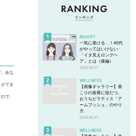
BEAUTY
一気に老ける…！40代
がやってはいけない
「イタ見えロングヘ
ア」とは（後編）
2026.08.07
ば、あな
WELLNESS
とができ
【画像ギャラリー】肩
こりの改善に役だつ、
すので、
おうちピラティス「ア
ームプッシュ」のやり
方
2026.08.07
WELLNESS