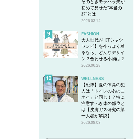
そのときモラハラ夫が
初めて見せた“本当の
顔”とは
2026.03.14
FASHION
大人世代が【Tシャツ
ワンピ】を今っぽく着
るなら、どんなデザイ
ン？合わせる小物は？
2026.06.28
WELLNESS
【恐怖】夏の体臭の犯
人は「トイレのあのニ
オイ」と同じ！？特に
注意すべき体の部位と
は【皮膚ガス研究の第
一人者が解説】
2026.08.03