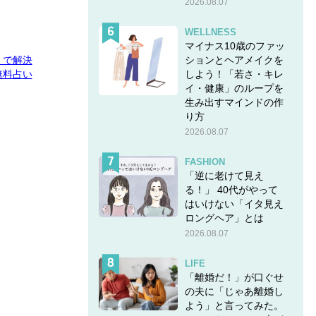
2026.08.07
WELLNESS
マイナス10歳のファッ
ションとヘアメイクを
E」で解決
しよう！「若さ・キレ
無料占い
イ・健康」のループを
生み出すマインドの作
り方
2026.08.07
FASHION
「逆に老けて見え
る！」 40代がやって
はいけない「イタ見え
ロングヘア」とは
2026.08.07
LIFE
「離婚だ！」が口ぐせ
の夫に「じゃあ離婚し
よう」と言ってみた。