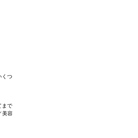
いくつ
てまで
／美容