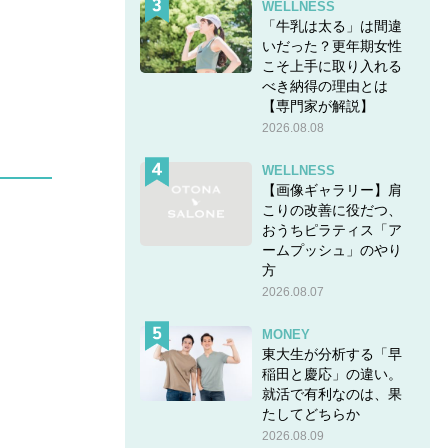
WELLNESS
「牛乳は太る」は間違
いだった？更年期女性
こそ上手に取り入れる
べき納得の理由とは
【専門家が解説】
2026.08.08
WELLNESS
【画像ギャラリー】肩
こりの改善に役だつ、
おうちピラティス「ア
ームプッシュ」のやり
方
2026.08.07
MONEY
東大生が分析する「早
稲田と慶応」の違い。
就活で有利なのは、果
たしてどちらか
2026.08.09