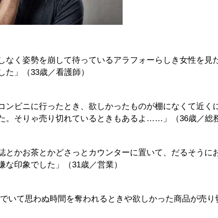
しなく姿勢を崩して待っているアラフォーらしき女性を見
した」（33歳／看護師）
コンビニに行ったとき、欲しかったものが棚になくて近く
た。そりゃ売り切れているときもあるよ……」（36歳／総
誌とかお茶とかどさっとカウンターに置いて、だるそうに
嫌な印象でした」（31歳／営業）
んでいて思わぬ時間を奪われるときや欲しかった商品が売り