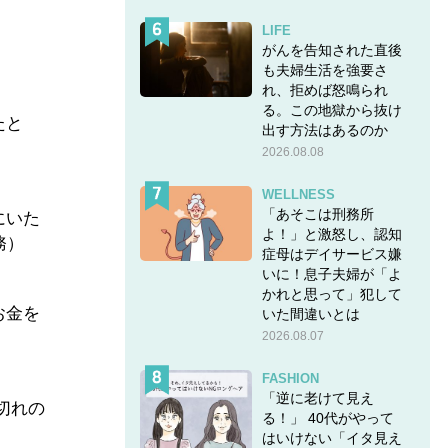
LIFE
がんを告知された直後
も夫婦生活を強要さ
れ、拒めば怒鳴られ
る。この地獄から抜け
たと
出す方法はあるのか
2026.08.08
WELLNESS
「あそこは刑務所
にいた
よ！」と激怒し、認知
務）
症母はデイサービス嫌
いに！息子夫婦が「よ
かれと思って」犯して
お金を
いた間違いとは
2026.08.07
FASHION
「逆に老けて見え
切れの
る！」 40代がやって
はいけない「イタ見え