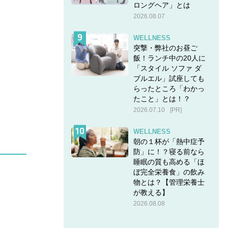
ロングヘア」とは
2026.08.07
WELLNESS
突撃・弊社のお昼ご
飯！ランチ中の20人に
「スタイル ソファ ダ
ブルエル」試座しても
らったところ「わかっ
たこと」とは！？
2026.07.10
[PR]
WELLNESS
朝の１杯が「熱中症予
防」に！？寝る前なら
睡眠の質も高める「ほ
ぼ完全栄養食」の飲み
物とは？【管理栄養士
が教える】
2026.08.08