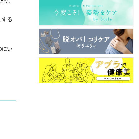
たり、
にする
のにい