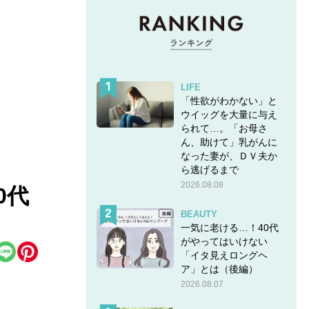
LIFE
「性欲がわかない」と
ウイッグを大量に与え
られて…。「お母さ
ん、助けて」乳がんに
なった妻が、ＤＶ夫か
ら逃げるまで
2026.08.08
0代
BEAUTY
一気に老ける…！40代
がやってはいけない
「イタ見えロングヘ
ア」とは（後編）
2026.08.07