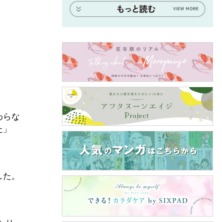
わらな
た」
した。