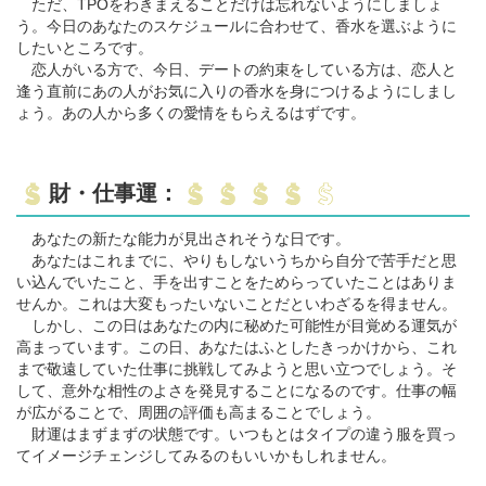
ただ、TPOをわきまえることだけは忘れないようにしましょ
う。今日のあなたのスケジュールに合わせて、香水を選ぶように
したいところです。
恋人がいる方で、今日、デートの約束をしている方は、恋人と
逢う直前にあの人がお気に入りの香水を身につけるようにしまし
ょう。あの人から多くの愛情をもらえるはずです。
財・仕事運：
あなたの新たな能力が見出されそうな日です。
あなたはこれまでに、やりもしないうちから自分で苦手だと思
い込んでいたこと、手を出すことをためらっていたことはありま
せんか。これは大変もったいないことだといわざるを得ません。
しかし、この日はあなたの内に秘めた可能性が目覚める運気が
高まっています。この日、あなたはふとしたきっかけから、これ
まで敬遠していた仕事に挑戦してみようと思い立つでしょう。そ
して、意外な相性のよさを発見することになるのです。仕事の幅
が広がることで、周囲の評価も高まることでしょう。
財運はまずまずの状態です。いつもとはタイプの違う服を買っ
てイメージチェンジしてみるのもいいかもしれません。