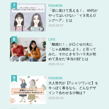
FASHION
「逆に老けて見える！」 40代が
やってはいけない「イタ見えロ
ングヘア」とは
2026.08.07
LIFE
「離婚だ！」が口ぐせの夫に
「じゃあ離婚しよう」と言って
みた。そのときモラハラ夫が初
めて見せた“本当の顔”とは
2026.03.14
FASHION
大人世代が【Tシャツワンピ】を
今っぽく着るなら、どんなデザ
イン？合わせる小物は？
2026.06.28