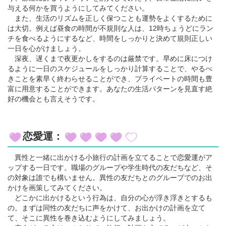
与える何かを買うようにしてみてください。
また、生活のリズムを正しく保つことも運勢をよくするために
は大切。例えば昼食の時間が不規則な人は、12時ちょうどにラン
チを食べるようにするなど、時間をしっかりと決めて規則正しい
一日を心がけましょう。
深夜、遅くまで夜更かしをするのは厳禁です。早めに床につけ
るように一日のスケジュールをしっかり計算することで、やるべ
きことを素早く終わらせることができ、プライベートの時間も豊
富に用意することができます。あなたの生活パターンを見直す絶
好の機会とも言えそうです。
恋愛運：
異性と一緒に出かける小旅行の計画を立てることで恋愛運がア
ップする一日です。職場のグループや学生時代の友だちなど、そ
の対象は誰でも構いません。異性の友だちとのグループでのお出
かけを画策してみてください。
どこかに出かけるという行為は、自分の心が浮き浮きとするも
の。まずは同性の友だちに声をかけて、お出かけの計画を立て
て、そこに異性を巻き込むようにしてみましょう。