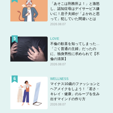
「あそこは刑務所よ！」と激怒
し、認知症母はデイサービス嫌
いに！息子夫婦が「よかれと思
って」犯していた間違いとは
2026.08.07
LOVE
不倫の歓喜を知ってしまった…
「ごく普通の主婦」だったの
に、独身男性に求められて【不
倫の清算】
2026.08.07
WELLNESS
マイナス10歳のファッションと
ヘアメイクをしよう！「若さ・
キレイ・健康」のループを生み
出すマインドの作り方
2026.08.07