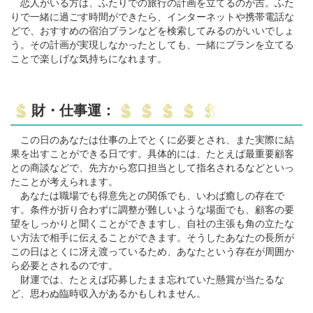
恋人がいる方は、ふたりでの旅行の計画を立てるのが吉。ふた
りで一緒に過ごす時間ができたら、インターネットや携帯電話な
どで、おすすめの宿泊プランなどを検索してみるのがいいでしょ
う。その計画が実現しなかったとしても、一緒にプランを立てる
ことで楽しげな気持ちになれます。
財・仕事運：
この日のあなたは仕事の上でとくに必要とされ、また実際に結
果を出すことができる日です。具体的には、たとえば最重要顧客
との商談などで、先方から窓口担当として指名されるなどといっ
たことが考えられます。
あなたは職場でも得意先との関係でも、いわば癒しの存在で
す。条件が折り合わずに調整が難しいような場面でも、顧客の要
望をしっかりと聞くことができますし、自社の主張も角の立たな
い方法で相手に伝えることができます。そうしたあなたの長所が
この日はとくに冴え渡っているため、あなたという存在が周囲か
ら必要とされるのです。
財運では、たとえば応募したまま忘れていた懸賞が当たるな
ど、思わぬ臨時収入があるかもしれません。