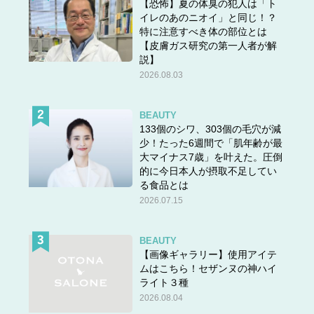
【恐怖】夏の体臭の犯人は「ト
イレのあのニオイ」と同じ！？
特に注意すべき体の部位とは
【皮膚ガス研究の第一人者が解
説】
2026.08.03
BEAUTY
133個のシワ、303個の毛穴が減
少！たった6週間で「肌年齢が最
大マイナス7歳」を叶えた。圧倒
的に今日本人が摂取不足してい
る食品とは
2026.07.15
BEAUTY
【画像ギャラリー】使用アイテ
ムはこちら！セザンヌの神ハイ
ライト３種
2026.08.04