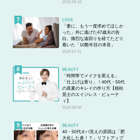
2026.06.16
LOVE
「妻に、もう一度求めてほしか
った」外に逃げた47歳夫の告
白。痛烈な遠回りを経てたどり
着いた「10数年目の本音」
2026.07.31
BEAUTY
「時間帯でメイクを変える」
「仕上げは香り」！40代・50代
の真夏のキレイの作り方【植松
晃士のエイジレス・ビューテ
ィ】
2026.08.06
BEAUTY
40・50代オバ見えの原因は「肥
大化した鼻！？」リフトアップ