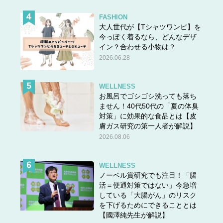
FASHION
大人世代が【Tシャツワンピ】を
今っぽく着るなら、どんなデザ
イン？合わせる小物は？
2026.06.28
WELLNESS
お風呂でゴシゴシ洗っても落ち
ません！40代50代の「夏の体臭
対策」に効果的な食品とは【皮
膚ガス研究の第一人者が解説】
2026.08.06
WELLNESS
ノーベル賞研究でも注目！「腸
活＝便通対策ではない」今急増
している「大腸がん」のリスク
を下げるためにできることとは
【國澤純先生が解説】