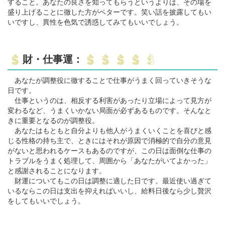
すること。あなたの良さを知ってもらうというよりは、その場を
盛り上げることに徹した方がベターです。笑い話を披露してもい
いですし、異性を色気で誘惑してみてもいいでしょう。
財・仕事運：
あなたが調整役に徹することで仕事がうまく回っていきそうな
日です。
仕事というのは、相反する利害があったり立場によって見方が
変わるなど、うまくいかない局面が必ずあるものです。そんなと
きに重要となるのが調整役。
あなたはもともと自分よりも他人がうまくいくことを喜びと感
じる性格の持ち主で、ときにはそれが原因で消極的で自分の意見
がないと思われるケースもあるのですが、この日は面倒な仕事の
トラブルをうまく処理して、周囲から「あなたがいてよかった」
と感謝されることになります。
財運についてもこの日は調整に適した日です。最近使い過ぎて
いるならこの日は支出を抑えればいいし、給料日後なら少し贅沢
をしてもいいでしょう。