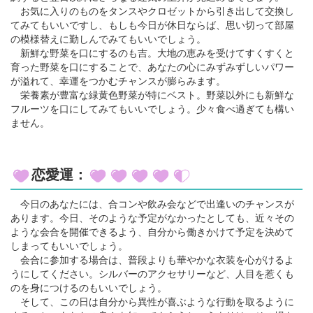
お気に入りのものをタンスやクロゼットから引き出して交換し
てみてもいいですし、もしも今日が休日ならば、思い切って部屋
の模様替えに勤しんでみてもいいでしょう。
新鮮な野菜を口にするのも吉。大地の恵みを受けてすくすくと
育った野菜を口にすることで、あなたの心にみずみずしいパワー
が溢れて、幸運をつかむチャンスが膨らみます。
栄養素が豊富な緑黄色野菜が特にベスト。野菜以外にも新鮮な
フルーツを口にしてみてもいいでしょう。少々食べ過ぎても構い
ません。
恋愛運：
今日のあなたには、合コンや飲み会などで出逢いのチャンスが
あります。今日、そのような予定がなかったとしても、近々その
ような会合を開催できるよう、自分から働きかけて予定を決めて
しまってもいいでしょう。
会合に参加する場合は、普段よりも華やかな衣装を心がけるよ
うにしてください。シルバーのアクセサリーなど、人目を惹くも
のを身につけるのもいいでしょう。
そして、この日は自分から異性が喜ぶような行動を取るように