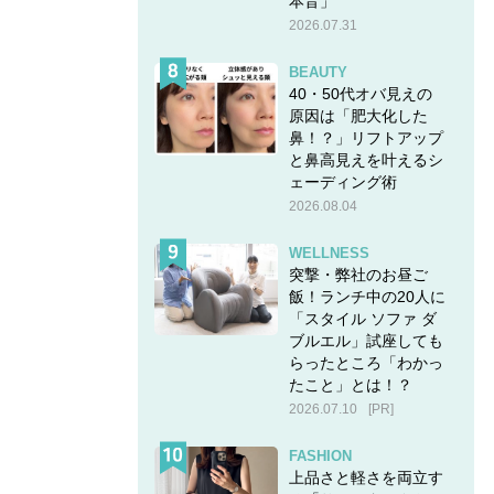
本音」
2026.07.31
BEAUTY
40・50代オバ見えの
原因は「肥大化した
鼻！？」リフトアップ
と鼻高見えを叶えるシ
ェーディング術
2026.08.04
WELLNESS
突撃・弊社のお昼ご
飯！ランチ中の20人に
「スタイル ソファ ダ
ブルエル」試座しても
らったところ「わかっ
たこと」とは！？
2026.07.10
[PR]
FASHION
上品さと軽さを両立す