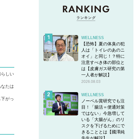
WELLNESS
【恐怖】夏の体臭の犯
人は「トイレのあのニ
オイ」と同じ！？特に
注意すべき体の部位と
は【皮膚ガス研究の第
晴らしい
一人者が解説】
2026.08.03
あなたは
WELLNESS
も下がっ
ノーベル賞研究でも注
目！「腸活＝便通対策
ではない」今急増して
いる「大腸がん」のリ
スクを下げるためにで
きることとは【國澤純
先生が解説】