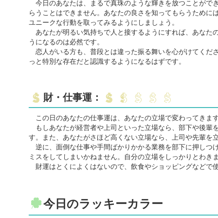
今日のあなたは、まるで真珠のような輝きを放つことができ
らうことはできません。あなたの良さを知ってもらうために
ユニークな行動を取ってみるようにしましょう。
あなたが明るい気持ちで人と接するようにすれば、あなたの
うになるのは必然です。
恋人がいる方も、普段とは違った振る舞いを心がけてくださ
っと特別な存在だと認識するようになるはずです。
財・仕事運：
この日のあなたの仕事運は、あなたの立場で変わってきま
もしあなたが経営者や上司といった立場なら、部下や後輩を
す。また、あなたがさほど高くない立場なら、上司や先輩を
逆に、面倒な仕事や手間ばかりかかる業務を部下に押しつけ
ミスをしてしまいかねません。自分の立場をしっかりとわき
財運はとくによくはないので、飲食やショッピングなどで使
今日のラッキーカラー