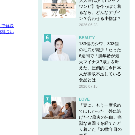
大人世代が【Tシャツ
ワンピ】を今っぽく着
るなら、どんなデザイ
ン？合わせる小物は？
2026.06.28
E」で解決
無料占い
BEAUTY
133個のシワ、303個
の毛穴が減少！たった
6週間で「肌年齢が最
大マイナス7歳」を叶
えた。圧倒的に今日本
人が摂取不足している
食品とは
2026.07.15
LOVE
「妻に、もう一度求め
てほしかった」外に逃
げた47歳夫の告白。痛
烈な遠回りを経てたど
り着いた「10数年目の