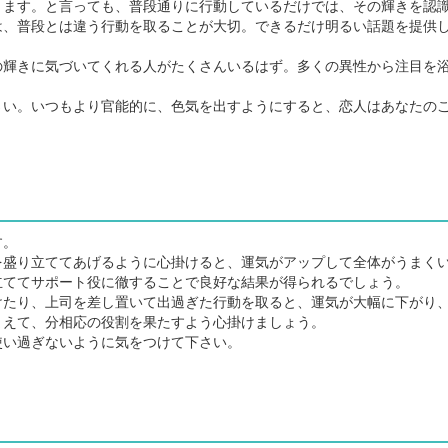
ます。と言っても、普段通りに行動しているだけでは、その輝きを認
は、普段とは違う行動を取ることが大切。できるだけ明るい話題を提供
輝きに気づいてくれる人がたくさんいるはず。多くの異性から注目を
い。いつもより官能的に、色気を出すようにすると、恋人はあなたの
す。
盛り立ててあげるように心掛けると、運気がアップして全体がうまく
立ててサポート役に徹することで良好な結果が得られるでしょう。
たり、上司を差し置いて出過ぎた行動を取ると、運気が大幅に下がり
まえて、分相応の役割を果たすよう心掛けましょう。
い過ぎないように気をつけて下さい。