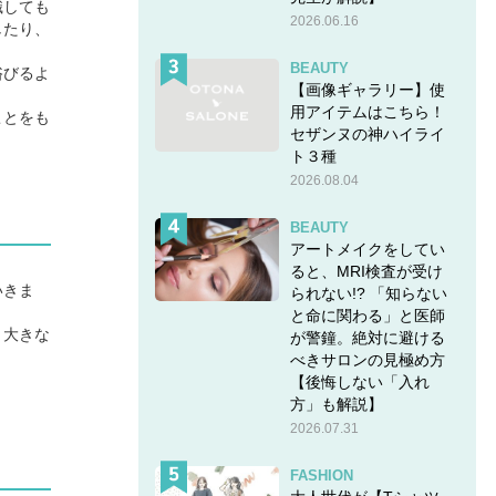
識しても
2026.06.16
したり、
BEAUTY
浴びるよ
【画像ギャラリー】使
用アイテムはこちら！
ことをも
セザンヌの神ハイライ
ト３種
2026.08.04
BEAUTY
アートメイクをしてい
ると、MRI検査が受け
いきま
られない!? 「知らない
と命に関わる」と医師
、大きな
が警鐘。絶対に避ける
べきサロンの見極め方
【後悔しない「入れ
方」も解説】
2026.07.31
FASHION