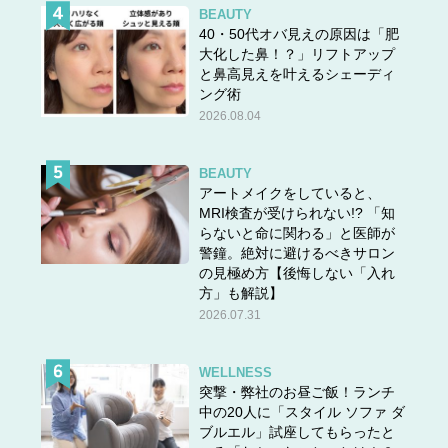
BEAUTY
40・50代オバ見えの原因は「肥
大化した鼻！？」リフトアップ
と鼻高見えを叶えるシェーディ
ング術
2026.08.04
BEAUTY
アートメイクをしていると、
MRI検査が受けられない!? 「知
らないと命に関わる」と医師が
警鐘。絶対に避けるべきサロン
の見極め方【後悔しない「入れ
方」も解説】
2026.07.31
WELLNESS
突撃・弊社のお昼ご飯！ランチ
中の20人に「スタイル ソファ ダ
ブルエル」試座してもらったと