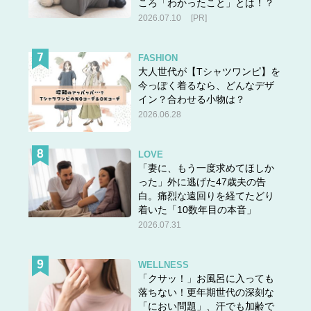
ころ「わかったこと」とは！？
2026.07.10
[PR]
FASHION
大人世代が【Tシャツワンピ】を
今っぽく着るなら、どんなデザ
イン？合わせる小物は？
2026.06.28
LOVE
「妻に、もう一度求めてほしか
った」外に逃げた47歳夫の告
白。痛烈な遠回りを経てたどり
着いた「10数年目の本音」
2026.07.31
WELLNESS
「クサッ！」お風呂に入っても
落ちない！更年期世代の深刻な
「におい問題」、汗でも加齢で