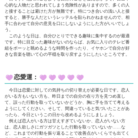
心的な人物だと思われてしまう危険性がありますので、多くの人
と接することは避けた方が無難です。特につき合いの浅い人と接
すると、勝手な人だというレッテルを貼られかねませんので、相
手に合わせて自分の意見を口にしないようにした方がいいでしょ
う。
このような日は、自分ひとりでできる趣味に集中するのが最適
です。特に目立った趣味がないのならば、お気に入りのテレビ番
組をボーッと眺めるような時間を作ったり、イヤホンで自分が好
きな音楽を聴いて心の平穏を取り戻すようにしたいところです。
恋愛運：
今日は恋愛に対しての気持ちの切り替えが必要な日です。恋人
がいる方もいない方も、昨日までの自分の在り方を見つめ直し
て、誤った行動を取っていないかどうか、胸に手を当てて考える
ようにしてください。そして、間違っていると気づいたことがあ
ったら、今日というこの日から改めるようにしましょう。
例えば恋人がいる方は甘えすぎていないか、恋人がいない方
は、恋人欲しさにガツガツとした行動を取っていないか……な
ど、これまでの行動を振り返ることで改善点がいくらでも出てく