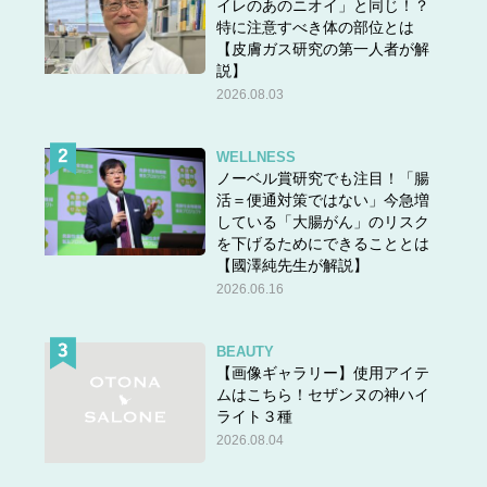
イレのあのニオイ」と同じ！？
特に注意すべき体の部位とは
【皮膚ガス研究の第一人者が解
説】
2026.08.03
WELLNESS
ノーベル賞研究でも注目！「腸
活＝便通対策ではない」今急増
している「大腸がん」のリスク
を下げるためにできることとは
【國澤純先生が解説】
2026.06.16
BEAUTY
【画像ギャラリー】使用アイテ
ムはこちら！セザンヌの神ハイ
ライト３種
2026.08.04