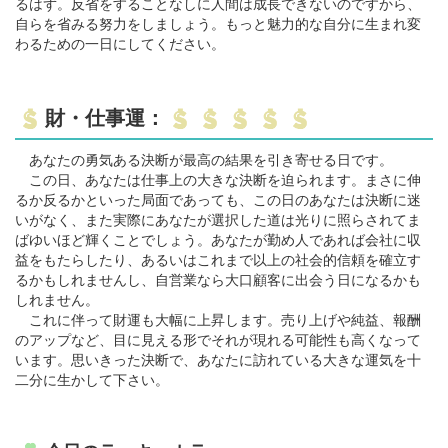
るはず。反省をすることなしに人間は成長できないのですから、
自らを省みる努力をしましょう。もっと魅力的な自分に生まれ変
わるための一日にしてください。
財・仕事運：
あなたの勇気ある決断が最高の結果を引き寄せる日です。
この日、あなたは仕事上の大きな決断を迫られます。まさに伸
るか反るかといった局面であっても、この日のあなたは決断に迷
いがなく、また実際にあなたが選択した道は光りに照らされてま
ばゆいほど輝くことでしょう。あなたが勤め人であれば会社に収
益をもたらしたり、あるいはこれまで以上の社会的信頼を確立す
るかもしれませんし、自営業なら大口顧客に出会う日になるかも
しれません。
これに伴って財運も大幅に上昇します。売り上げや純益、報酬
のアップなど、目に見える形でそれが現れる可能性も高くなって
います。思いきった決断で、あなたに訪れている大きな運気を十
二分に生かして下さい。