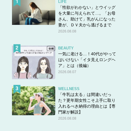
LIFE
「性欲がわかない」とウイッグ
を大量に与えられて…。「お母
さん、助けて」乳がんになった
妻が、ＤＶ夫から逃げるまで
2026.08.08
BEAUTY
一気に老ける…！40代がやって
はいけない「イタ見えロングヘ
ア」とは（後編）
2026.08.07
WELLNESS
「牛乳は太る」は間違いだっ
た？更年期女性こそ上手に取り
入れるべき納得の理由とは【専
門家が解説】
2026.08.08