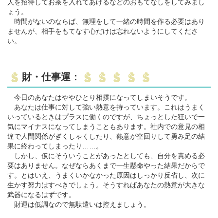
人を招待してお茶を入れてあげるなどのおもてなしをしてみまし
ょう。
時間がないのならば、無理をして一緒の時間を作る必要はあり
ませんが、相手をもてなす心だけは忘れないようにしてくださ
い。
財・仕事運：
今日のあなたはややひとり相撲になってしまいそうです。
あなたは仕事に対して強い熱意を持っています。これはうまく
いっているときはプラスに働くのですが、ちょっとした狂いで一
気にマイナスになってしまうこともあります。社内での意見の相
違で人間関係がぎくしゃくしたり、熱意が空回りして勇み足の結
果に終わってしまったり……。
しかし、仮にそういうことがあったとしても、自分を責める必
要はありません。なぜならあくまで一生懸命やった結果だからで
す。とはいえ、うまくいかなかった原因はしっかり反省し、次に
生かす努力はすべきでしょう。そうすればあなたの熱意が大きな
武器になるはずです。
財運は低調なので無駄遣いは控えましょう。