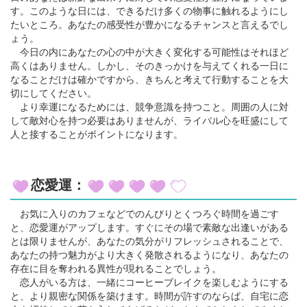
す。このような日には、できるだけ多くの物事に触れるようにし
たいところ。あなたの感受性が豊かになるチャンスと言えるでし
ょう。
今日の内にあなたの心の中が大きく変化する可能性はそれほど
高くはありません。しかし、そのきっかけを与えてくれる一日に
なることだけは確かですから、きちんと考えて行動することを大
切にしてください。
より幸運になるためには、競争意識を持つこと。周囲の人に対
して敵対心を持つ必要はありませんが、ライバル心を旺盛にして
人と接することがポイントになります。
恋愛運：
お気に入りのカフェなどでのんびりとくつろぐ時間を過ごす
と、恋愛運がアップします。すぐにその場で素敵な出逢いがある
とは限りませんが、あなたの気分がリフレッシュされることで、
あなたの持つ魅力がより大きく発散されるようになり、あなたの
存在に目を奪われる異性が現れることでしょう。
恋人がいる方は、一緒にコーヒーブレイクを楽しむようにする
と、より親密な関係を築けます。時間が許すのならば、自宅に恋