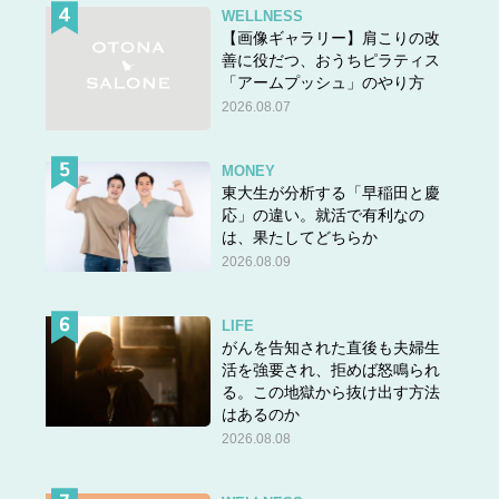
WELLNESS
【画像ギャラリー】肩こりの改
善に役だつ、おうちピラティス
「アームプッシュ」のやり方
2026.08.07
MONEY
東大生が分析する「早稲田と慶
応」の違い。就活で有利なの
は、果たしてどちらか
2026.08.09
LIFE
がんを告知された直後も夫婦生
活を強要され、拒めば怒鳴られ
る。この地獄から抜け出す方法
はあるのか
2026.08.08