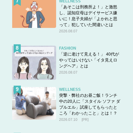
WELLNESS
「あそこは刑務所よ！」と激怒
し、認知症母はデイサービス嫌
いに！息子夫婦が「よかれと思
って」犯していた間違いとは
2026.08.07
FASHION
「逆に老けて見える！」 40代が
やってはいけない「イタ見えロ
ングヘア」とは
2026.08.07
WELLNESS
突撃・弊社のお昼ご飯！ランチ
中の20人に「スタイル ソファ ダ
ブルエル」試座してもらったと
ころ「わかったこと」とは！？
2026.07.10
[PR]