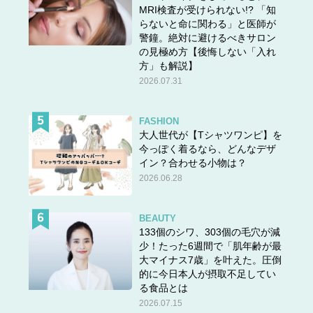
MRI検査が受けられない!? 「知
らないと命に関わる」と医師が
警鐘。絶対に避けるべきサロン
の見極め方【後悔しない「入れ
方」も解説】
2026.07.31
FASHION
大人世代が【Tシャツワンピ】を
今っぽく着るなら、どんなデザ
イン？合わせる小物は？
2026.06.28
BEAUTY
133個のシワ、303個の毛穴が減
少！たった6週間で「肌年齢が最
大マイナス7歳」を叶えた。圧倒
的に今日本人が摂取不足してい
る食品とは
2026.07.15