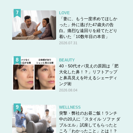
LOVE
「妻に、もう一度求めてほしか
った」外に逃げた47歳夫の告
白。痛烈な遠回りを経てたどり
着いた「10数年目の本音」
2026.07.31
BEAUTY
40・50代オバ見えの原因は「肥
大化した鼻！？」リフトアップ
と鼻高見えを叶えるシェーディ
ング術
2026.08.04
WELLNESS
突撃・弊社のお昼ご飯！ランチ
中の20人に「スタイル ソファ ダ
ブルエル」試座してもらったと
ころ「わかったこと」とは！？