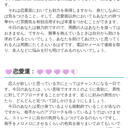
す。
それは恋愛面においても効力を発揮しますから、身だしなみに
は気をつけること。そして、恋愛面以外においてもあなたの持つ
華やいだ雰囲気を有効活用すれば幸運をつかむことができます。
今日のあなたは魅力的ですので、周囲の人はあなたを放っては
おきません。ですから、難事を抱えているときは自分から助けを
求めてみるといいでしょう。あなたを助けてあげたいと思ってく
れる人は周囲にたくさんいるはずです。電話やメールで連絡を取
り、友人などに悩みを打ち明けてみるのもいいでしょう。
恋愛運：
恋人が欲しいと思っている方にとってはチャンスになる一日で
す。今日のあなたは、いい意味でオオカミのように貪欲に、異性
に対してアプローチすることができます。近くに好みの異性がい
たら、どんどんと近づいて話しかけるようにしましょう。
今日のあなたは受け身でいるよりも能動的でいることが吉なの
ですから、相手からのアプローチを待っているようではいけませ
ん。ストレートに自分の気持ちをぶつけてみるのもいいですし、
相手をメロメロにさせるくらいの色気を振りまいてみてもいいで