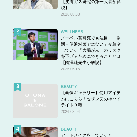
【皮膚ガス研究の第一人者が解
説】
2026.08.03
WELLNESS
ノーベル賞研究でも注目！「腸
活＝便通対策ではない」今急増
している「大腸がん」のリスク
を下げるためにできることとは
【國澤純先生が解説】
2026.06.16
BEAUTY
【画像ギャラリー】使用アイテ
ムはこちら！セザンヌの神ハイ
ライト３種
2026.08.04
BEAUTY
アートメイクをしていると、