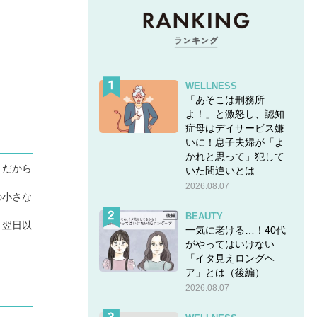
WELLNESS
「あそこは刑務所
よ！」と激怒し、認知
症母はデイサービス嫌
いに！息子夫婦が「よ
かれと思って」犯して
、だから
いた間違いとは
2026.08.07
の小さな
BEAUTY
、翌日以
一気に老ける…！40代
がやってはいけない
「イタ見えロングヘ
ア」とは（後編）
2026.08.07