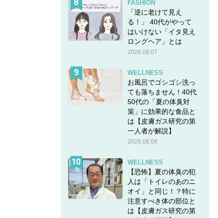
FASHION
「逆に老けて見え
る！」 40代がやって
はいけない「イタ見え
ロングヘア」とは
2026.08.07
WELLNESS
お風呂でゴシゴシ洗っ
ても落ちません！40代
50代の「夏の体臭対
策」に効果的な食品と
は【皮膚ガス研究の第
一人者が解説】
2026.08.06
WELLNESS
【恐怖】夏の体臭の犯
人は「トイレのあのニ
オイ」と同じ！？特に
注意すべき体の部位と
は【皮膚ガス研究の第