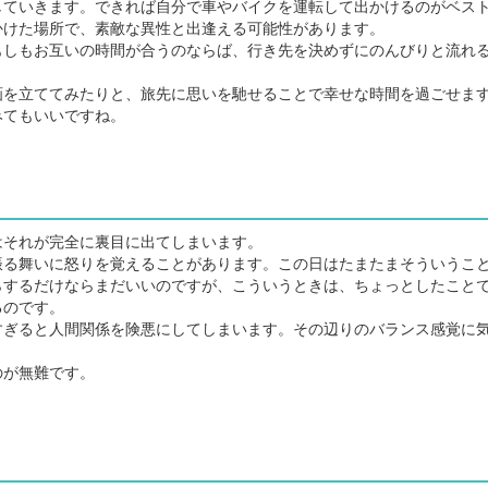
ていきます。できれば自分で車やバイクを運転して出かけるのがベス
かけた場所で、素敵な異性と出逢える可能性があります。
しもお互いの時間が合うのならば、行き先を決めずにのんびりと流れ
を立ててみたりと、旅先に思いを馳せることで幸せな時間を過ごせま
みてもいいですね。
それが完全に裏目に出てしまいます。
る舞いに怒りを覚えることがあります。この日はたまたまそういうこ
らするだけならまだいいのですが、こういうときは、ちょっとしたこと
るのです。
ぎると人間関係を険悪にしてしまいます。その辺りのバランス感覚に
のが無難です。