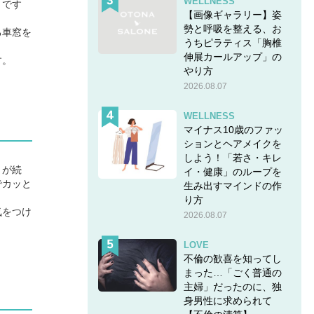
WELLNESS
トです
【画像ギャラリー】姿
勢と呼吸を整える、お
る車窓を
うちピラティス「胸椎
伸展カールアップ」の
す。
やり方
2026.08.07
WELLNESS
マイナス10歳のファッ
ションとヘアメイクを
しよう！「若さ・キレ
とが続
イ・健康」のループを
でカッと
生み出すマインドの作
り方
気をつけ
2026.08.07
LOVE
不倫の歓喜を知ってし
まった…「ごく普通の
主婦」だったのに、独
身男性に求められて