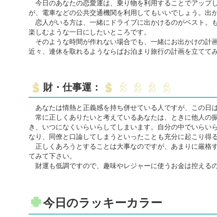
今日のあなたの恋愛運は、乗り物を利用することでアップし
が、電車などの公共交通機関を利用してもいいでしょう。出
恋人がいる方は、一緒にドライブに出かけるのがベスト。も
楽しむような一日にしたいところです。
そのような時間が作れない場合でも、一緒にお出かけの計画
近々、連休を取れるようならばお泊まり旅行の計画を立てて
財・仕事運：
あなたは情熱と正義感を持ち併せている人ですが、この日は
常に正しくありたいと考えているあなたは、ときに他人の振
き、いつになくいらいらしてしまいます。自分の中でいらい
なり、同僚と口論してしまうといったことも充分に起こり得
正しくあろうとすることは大事なのですが、あまりに厳格す
てみて下さい。
財運も低調ですので、趣味やレジャーに使うお金は控える
今日のラッキーカラー