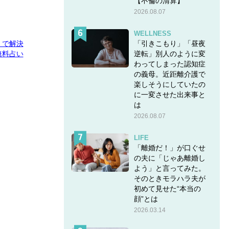
【不倫の清算】
2026.08.07
WELLNESS
「引きこもり」「昼夜
E」で解決
逆転」別人のように変
無料占い
わってしまった認知症
の義母。近距離介護で
楽しそうにしていたの
に一変させた出来事と
は
2026.08.07
LIFE
「離婚だ！」が口ぐせ
の夫に「じゃあ離婚し
よう」と言ってみた。
そのときモラハラ夫が
初めて見せた“本当の
顔”とは
2026.03.14