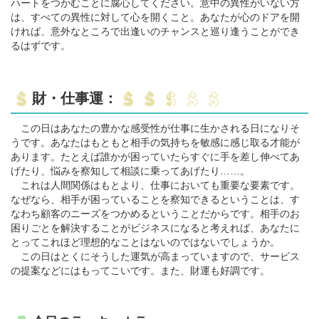
ハートをつかむことに腐心してください。意中の異性がいない方
は、すべての異性に対して心を開くこと。あなたが心のドアを開
ければ、意外なところで出逢いのチャンスと巡り逢うことができ
るはずです。
財・仕事運：
この日はあなたの豊かな感受性が仕事に生かされる日になりそ
うです。あなたはもともと相手の気持ちを敏感に感じ取る才能が
あります。たとえば誰かが困っていたらすぐに手を差し伸べてあ
げたり、悩みを察知して相談に乗ってあげたり……。
これは人間関係はもとより、仕事においても重要な要素です。
なぜなら、相手が困っていることを察知できるということは、す
なわち顧客のニーズをつかめるということだからです。相手のお
困りごとを解決することがビジネスになると考えれば、あなたに
とってこれほど理想的なことはないのではないでしょうか。
この日はとくにそうした運気が高まっていますので、サービス
の提案などにはもってこいです。また、財運も好調です。