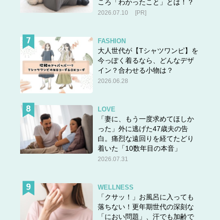
ころ「わかったこと」とは！？
2026.07.10
[PR]
FASHION
大人世代が【Tシャツワンピ】を
今っぽく着るなら、どんなデザ
イン？合わせる小物は？
2026.06.28
LOVE
「妻に、もう一度求めてほしか
った」外に逃げた47歳夫の告
白。痛烈な遠回りを経てたどり
着いた「10数年目の本音」
2026.07.31
WELLNESS
「クサッ！」お風呂に入っても
落ちない！更年期世代の深刻な
「におい問題」、汗でも加齢で