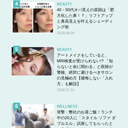
BEAUTY
40・50代オバ見えの原因は「肥
大化した鼻！？」リフトアップ
と鼻高見えを叶えるシェーディ
ング術
2026.08.04
BEAUTY
アートメイクをしていると、
MRI検査が受けられない!? 「知
らないと命に関わる」と医師が
警鐘。絶対に避けるべきサロン
の見極め方【後悔しない「入れ
方」も解説】
2026.07.31
WELLNESS
突撃・弊社のお昼ご飯！ランチ
中の20人に「スタイル ソファ ダ
ブルエル」試座してもらったと