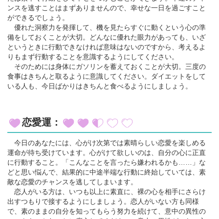
ンスを逃すことはまずありませんので、幸せな一日を過ごすこと
ができるでしょう。
優れた洞察力を発揮して、機を見たらすぐに動くという心の準
備をしておくことが大切。どんなに優れた眼力があっても、いざ
というときに行動できなければ意味はないのですから、考えるよ
りもまず行動することを意識するようにしてください。
そのためには身体にガソリンを蓄えておくことが大切。三度の
食事はきちんと取るように意識してください。ダイエットをして
いる人も、今日ばかりはきちんと食べるようにしましょう。
恋愛運：
今日のあなたには、心がけ次第では素晴らしい恋愛を楽しめる
運命が待ち受けています。心がけて欲しいのは、自分の心に正直
に行動すること。「こんなことを言ったら嫌われるかも……」な
どと思い悩んで、結果的に中途半端な行動に終始していては、素
敵な恋愛のチャンスを逃してしまいます。
恋人がいる方は、いつも以上に素直に、裸の心を相手にさらけ
出すつもりで接するようにしましょう。恋人がいない方も同様
で、素のままの自分を知ってもらう努力を続けて、意中の異性の