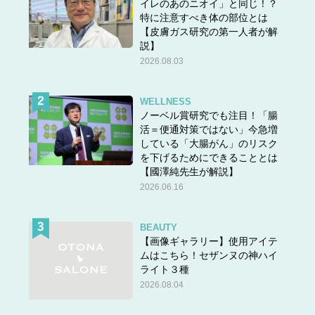
イレのあのニオイ」と同じ！？
特に注意すべき体の部位とは
【皮膚ガス研究の第一人者が解
説】
2026.08.03
WELLNESS
ノーベル賞研究でも注目！「腸
活＝便通対策ではない」今急増
している「大腸がん」のリスク
を下げるためにできることとは
【國澤純先生が解説】
2026.06.16
BEAUTY
【画像ギャラリー】使用アイテ
ムはこちら！セザンヌの神ハイ
ライト３種
2026.08.04