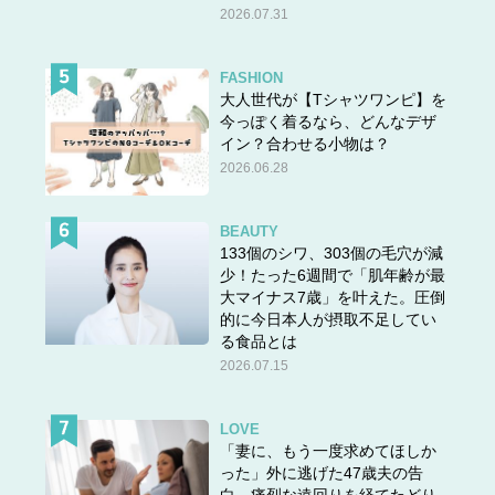
2026.07.31
FASHION
大人世代が【Tシャツワンピ】を
今っぽく着るなら、どんなデザ
イン？合わせる小物は？
2026.06.28
BEAUTY
133個のシワ、303個の毛穴が減
少！たった6週間で「肌年齢が最
大マイナス7歳」を叶えた。圧倒
的に今日本人が摂取不足してい
る食品とは
2026.07.15
LOVE
「妻に、もう一度求めてほしか
った」外に逃げた47歳夫の告
白。痛烈な遠回りを経てたどり