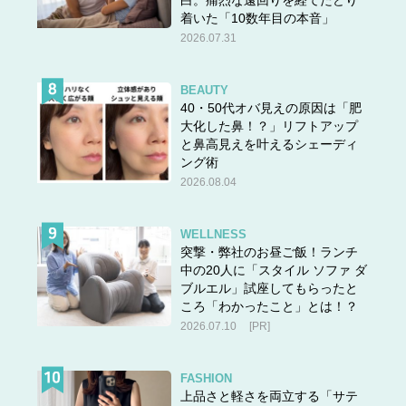
着いた「10数年目の本音」
2026.07.31
BEAUTY
40・50代オバ見えの原因は「肥
大化した鼻！？」リフトアップ
と鼻高見えを叶えるシェーディ
ング術
2026.08.04
WELLNESS
突撃・弊社のお昼ご飯！ランチ
中の20人に「スタイル ソファ ダ
ブルエル」試座してもらったと
ころ「わかったこと」とは！？
2026.07.10
[PR]
FASHION
上品さと軽さを両立する「サテ