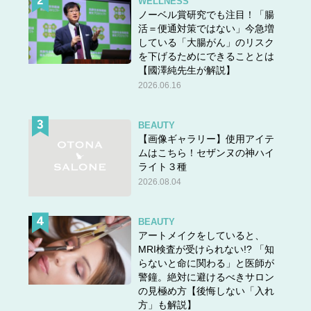
WELLNESS
ノーベル賞研究でも注目！「腸
活＝便通対策ではない」今急増
している「大腸がん」のリスク
を下げるためにできることとは
【國澤純先生が解説】
2026.06.16
BEAUTY
【画像ギャラリー】使用アイテ
ムはこちら！セザンヌの神ハイ
ライト３種
2026.08.04
BEAUTY
アートメイクをしていると、
MRI検査が受けられない!? 「知
らないと命に関わる」と医師が
警鐘。絶対に避けるべきサロン
の見極め方【後悔しない「入れ
方」も解説】