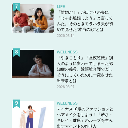
LIFE
「離婚だ！」が口ぐせの夫に
「じゃあ離婚しよう」と言って
みた。そのときモラハラ夫が初
めて見せた“本当の顔”とは
2026.03.14
WELLNESS
「引きこもり」「昼夜逆転」別
人のように変わってしまった認
知症の義母。近距離介護で楽し
そうにしていたのに一変させた
出来事とは
2026.08.07
WELLNESS
マイナス10歳のファッションと
ヘアメイクをしよう！「若さ・
キレイ・健康」のループを生み
出すマインドの作り方