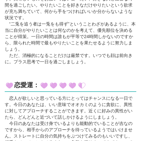
間を過ごしたい。やりたいことを好きなだけやりたいという欲求
が充ち満ちていて、何から手をつければいいか分からないような
状況です。
“二兎を追う者は一兎をも得ず”ということわざがあるように、本
当に自分がやりたいことは何なのかを考えて、優先順位を決める
ことが得策。一日の時間は誰もが平等で24時間しかないのですか
ら、限られた時間で最もやりたいことを果たせるように努力しま
しょう。
ただ、消極的になることだけは厳禁です。いつでも顔は前向き
に。プラス思考で一日を過ごしましょう。
恋愛運：
恋人が欲しいと思っている方にとってはチャンスになる一日で
す。今日のあなたは、いい意味でオオカミのように貪欲に、異性
に対してアプローチすることができます。近くに好みの異性がい
たら、どんどんと近づいて話しかけるようにしましょう。
今日のあなたは受け身でいるよりも能動的でいることが吉なの
ですから、相手からのアプローチを待っているようではいけませ
ん。ストレートに自分の気持ちをぶつけてみるのもいいですし、