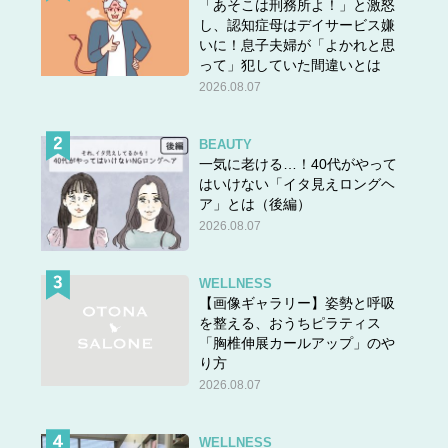
「あそこは刑務所よ！」と激怒
し、認知症母はデイサービス嫌
いに！息子夫婦が「よかれと思
って」犯していた間違いとは
2026.08.07
BEAUTY
一気に老ける…！40代がやって
はいけない「イタ見えロングヘ
ア」とは（後編）
2026.08.07
WELLNESS
【画像ギャラリー】姿勢と呼吸
を整える、おうちピラティス
「胸椎伸展カールアップ」のや
り方
2026.08.07
WELLNESS