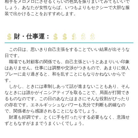
相手をメロメロにさせるくらいの色気を振りまいてみてもいいで
しょう。あなたが女性ならば、いつもよりもセクシーで大胆な服
装で出かけることをおすすめします。
財・仕事運：
この日は、思いきり自己主張をすることでいい結果が出そうな
日です。
職場でも対顧客の関係でも、自己主張というとあまりいい印象
はありません。仕事には調整や交渉がつきもので、あまりに個人
プレーに走り過ぎると、和を乱すことにもなりかねないからで
す。
しかし、ときには牽制しあって話が進まないこともあり、そん
なときには誰かがイニシアティブを取ることで、局面が打開でき
るものなのです。この日のあなたはまさにそんな役割がぴったり
の存在です。エネルギッシュなパワーも充分で判断も的確なの
で、関係者から感謝されることになるでしょう。
財運も好調です。とくに手を打ったりする必要もなく、意識せ
ずともなすがままでうまくいくでしょう。