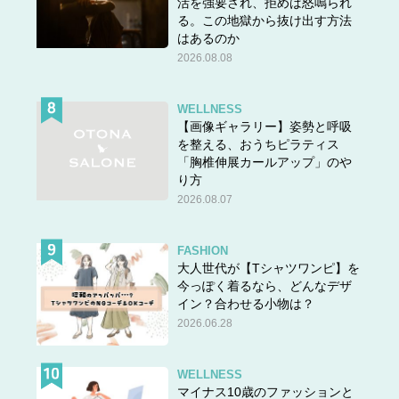
活を強要され、拒めば怒鳴られ
る。この地獄から抜け出す方法
はあるのか
2026.08.08
WELLNESS
【画像ギャラリー】姿勢と呼吸
を整える、おうちピラティス
「胸椎伸展カールアップ」のや
り方
2026.08.07
FASHION
大人世代が【Tシャツワンピ】を
今っぽく着るなら、どんなデザ
イン？合わせる小物は？
2026.06.28
WELLNESS
マイナス10歳のファッションと