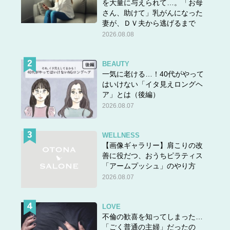
を大量に与えられて…。「お母
さん、助けて」乳がんになった
妻が、ＤＶ夫から逃げるまで
2026.08.08
BEAUTY
一気に老ける…！40代がやって
はいけない「イタ見えロングヘ
ア」とは（後編）
2026.08.07
WELLNESS
【画像ギャラリー】肩こりの改
善に役だつ、おうちピラティス
「アームプッシュ」のやり方
2026.08.07
LOVE
不倫の歓喜を知ってしまった…
「ごく普通の主婦」だったの