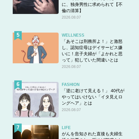
に、独身男性に求められて【不
倫の清算】
2026.08.07
WELLNESS
「あそこは刑務所よ！」と激怒
し、認知症母はデイサービス嫌
いに！息子夫婦が「よかれと思
って」犯していた間違いとは
2026.08.07
FASHION
「逆に老けて見える！」 40代が
やってはいけない「イタ見えロ
ングヘア」とは
2026.08.07
LIFE
がんを告知された直後も夫婦生