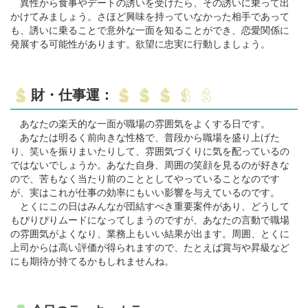
異性から食事やデートの誘いを受けたら、その誘いに乗って出
かけてみましょう。さほど興味を持っていなかった相手であって
も、誘いに乗ることで意外な一面を知ることができ、恋愛関係に
発展する可能性があります。欲望に忠実に行動しましょう。
財・仕事運：
あなたの楽天的な一面が職場の雰囲気をよくする日です。
あなたは明るく前向きな性格で、普段から職場を盛り上げた
り、笑いを振りまいたりして、雰囲気づくりに気を配っているの
ではないでしょうか。あなた自身、周囲の笑顔を見るのが好きな
ので、苦もなく当たり前のこととしてやっていることなのです
が、実はこれが仕事の効率にもいい影響を与えているのです。
とくにこの日はみんなが団結すべき重要案件があり、どうして
もぴりぴりムードになってしまうのですが、あなたの言動で職場
の雰囲気がよくなり、業務上もいい結果が出ます。周囲、とくに
上司からは高い評価が得られますので、たとえば賞与や昇級など
にも期待が持てるかもしれませんね。