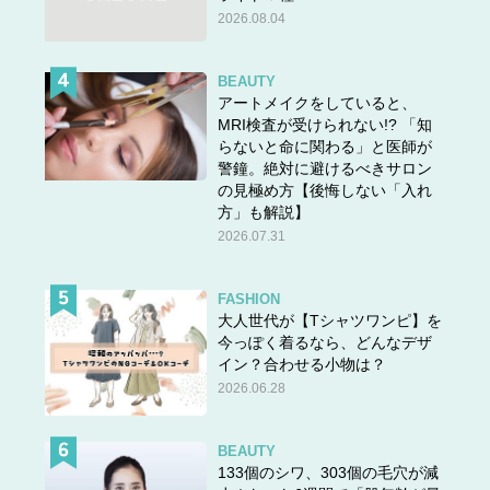
2026.08.04
BEAUTY
アートメイクをしていると、
MRI検査が受けられない!? 「知
らないと命に関わる」と医師が
警鐘。絶対に避けるべきサロン
の見極め方【後悔しない「入れ
方」も解説】
2026.07.31
FASHION
大人世代が【Tシャツワンピ】を
今っぽく着るなら、どんなデザ
イン？合わせる小物は？
2026.06.28
BEAUTY
133個のシワ、303個の毛穴が減