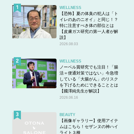
WELLNESS
【恐怖】夏の体臭の犯人は「ト
イレのあのニオイ」と同じ！？
特に注意すべき体の部位とは
【皮膚ガス研究の第一人者が解
説】
2026.08.03
WELLNESS
ノーベル賞研究でも注目！「腸
活＝便通対策ではない」今急増
している「大腸がん」のリスク
を下げるためにできることとは
【國澤純先生が解説】
2026.06.16
BEAUTY
【画像ギャラリー】使用アイテ
ムはこちら！セザンヌの神ハイ
ライト３種