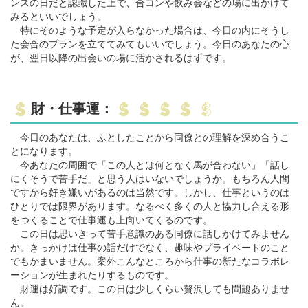
ンスの日だと認識した上で、合コンや飲み会などの場に出かけて
みるといいでしょう。
特にそのような予定が入らなかった場合は、今日の内にそうし
た会合のプランを立ててみてもいいでしょう。今日のあなたの心
が、翌日以降の出会いの場に活かされるはずです。
財・仕事運：
今日のあなたは、ふとしたことから同僚との理解を深め合うこ
とになります。
今あなたの周囲で「この人とは何となく馬が合わない」「話し
にくそうで苦手だ」と思う人はいないでしょうか。もちろん人間
ですから好き嫌いがあるのは当然です。しかし、仕事というのは
ひとりでは限界があります。なるべく多くの人と協力し合える形
をつくることで仕事運も上向いてくるのです。
この日は思いきって苦手意識のある同僚に話しかけてみません
か。きっかけは仕事の話だけでなく、趣味やプライベートのこと
でもかまいません。案外こんなところから仕事の新たなコラボレ
ーションが生まれたりするものです。
財運は好調です。この日は少しくらい贅沢しても問題ありませ
ん。