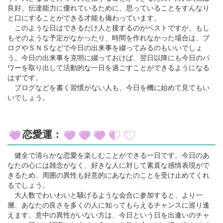
良好。伝達能力に優れているために、思っていることをすんなり
と口にすることができる才能も備わっています。
このような日はできるだけ人と接するのがベストですが、もし
もそのような予定がなかったり、時間を作れなかった場合は、ブ
ログやＳＮＳなどで今日の出来事を綴ってみるのもいいでしょ
う。今日の出来事を克明に綴っておけば、翌日以降にも今日のパ
ワーを取り出して活動的な一日を過ごすことができるようになる
はずです。
ブログなどを書く習慣がない人も、今日を機に始めて見てもい
いでしょう。
恋愛運：
健全で清らかな恋愛を楽しむことができる一日です。今日のあ
なたの心には雑念がなく、好きな人に対して素直な感情表現がで
きるため、周囲の異性も好意的にあなたのことを受け止めてくれ
るでしょう。
大人数でわいわいと騒げるような会合に参加すると、より一
層、あなたの良さを多くの人に知ってもらえるチャンスに巡り逢
えます。意中の異性がいない方は、今日という日を出逢いのチャ