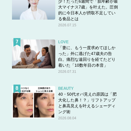
少！たった6週間で「肌年齢が最
大マイナス7歳」を叶えた。圧倒
的に今日本人が摂取不足してい
る食品とは
2026.07.15
LOVE
「妻に、もう一度求めてほしか
った」外に逃げた47歳夫の告
白。痛烈な遠回りを経てたどり
着いた「10数年目の本音」
2026.07.31
BEAUTY
40・50代オバ見えの原因は「肥
大化した鼻！？」リフトアップ
と鼻高見えを叶えるシェーディ
ング術
2026.08.04