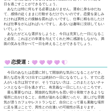
日を過ごすことができるでしょう。
あなたは特に何もする必要はありません。運命に身をゆだね
て、感情の赴くままに行動するだけでいいのです。恋愛を楽しみ
たければ異性との接触を図ればいいですし、仕事に精を出したけ
れば仕事をがんばればいいですし、あるいは趣味に没頭してもい
いでしょう。
あなたがどんな選択をしようと、今日は充実した一日になるこ
と必至。これほどの幸運を与えてくれた神に感謝をしながら、満
面の笑みを浮かべて一日を終えることができるでしょう。
恋愛運：
今日のあなたは恋愛に対して開放的な気分になることができ、
新たな恋を見つけ出すには絶好の一日になるでしょう。すでに恋
人がいる方は別ですが、そうではない方は、このまたとないチャ
ンスとなる一日を逃さずに、有意義な一日にしたいところです。
最も重要なのは、開放的な気持ちを思い切り発散できるような
場所に出かけること。自然が溢れる公園だったり、楽しげな雰囲
気が漂うカフェやレストランなど、自分にとって最も素敵な場所
に足を運ぶことで、異性との出逢いの可能性が高まります。