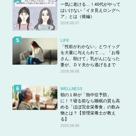
一気に老ける…！40代がやって
はいけない「イタ見えロングヘ
ア」とは（後編）
2026.08.07
LIFE
「性欲がわかない」とウイッグ
を大量に与えられて…。「お母
さん、助けて」乳がんになった
妻が、ＤＶ夫から逃げるまで
2026.08.08
WELLNESS
朝の１杯が「熱中症予防」
に！？寝る前なら睡眠の質も高
める「ほぼ完全栄養食」の飲み
物とは？【管理栄養士が教え
る】
2026.08.08