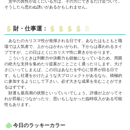
意中の異性が近くにいる方は、その方にできるだけ近づいて。
そうしたら思わぬ誘いがあるかもしれません。
財・仕事運：
あなたのカリスマ性が発揮される日です。あなたはもともと職
場では人気者で、上からはかわいがられ、下からは慕われるタイ
プですが、この日はとくにカリスマ性に磨きがかかります。
こういうときは判断力や決断力も鋭敏になっているため、周囲
の絶大な支持を集めたり提案がことごとく通ったりします。大げ
さにいってしまえば、この日はあなたを中心に世界が回る日で
す。もし社運をかけたような大プロジェクトがあるなら、積極的
に参加するようにして下さい。必ず大きな成果を生むことができ
るはずです。
財運も最高潮の状態といっていいでしょう。評価が上がってそ
れが昇級につながったり、思いもしなかった臨時収入がある可能
性もあります。
今日のラッキーカラー