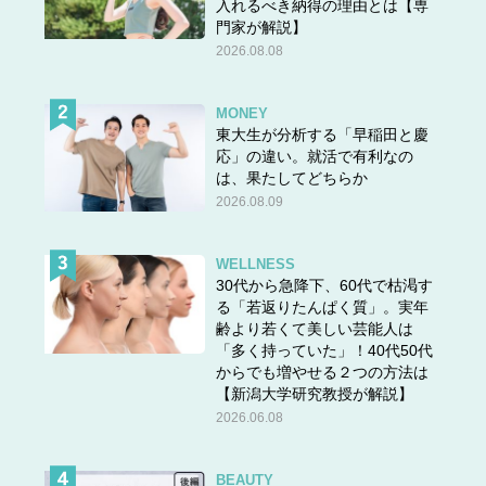
入れるべき納得の理由とは【専
門家が解説】
2026.08.08
MONEY
東大生が分析する「早稲田と慶
応」の違い。就活で有利なの
は、果たしてどちらか
2026.08.09
WELLNESS
30代から急降下、60代で枯渇す
る「若返りたんぱく質」。実年
齢より若くて美しい芸能人は
「多く持っていた」！40代50代
からでも増やせる２つの方法は
【新潟大学研究教授が解説】
2026.06.08
BEAUTY