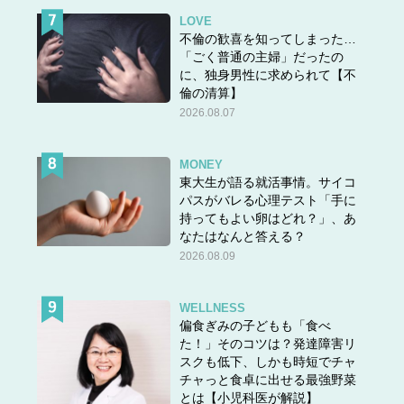
LOVE
不倫の歓喜を知ってしまった…
「ごく普通の主婦」だったの
に、独身男性に求められて【不
倫の清算】
2026.08.07
MONEY
東大生が語る就活事情。サイコ
パスがバレる心理テスト「手に
持ってもよい卵はどれ？」、あ
なたはなんと答える？
2026.08.09
WELLNESS
偏食ぎみの子どもも「食べ
た！」そのコツは？発達障害リ
スクも低下、しかも時短でチャ
チャっと食卓に出せる最強野菜
とは【小児科医が解説】