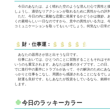
今日のあなたは、よく晴れた空のような澄んだ心で異性と接
しょうし、適切なリアクションが取れるために異性からの評
ただ、今日の内に素敵な恋愛に発展するかどうかは微妙。あ
くの素晴らしい一日なのですから、意中の異性がいる方は、
コミュニケーションを取ってもいいでしょう。何気ない日常
財・仕事運：
あなたの器用さが吉と出そうな日です。
仕事においては、ひとつのことに習熟することもそれはそれ
いうのも重宝されます。あなたは後者のタイプです。この日
でに進行中の案件にトラブルがあって、その解決のためにあ
っかりと仕事をこなし、周囲から感謝されることになるでし
財運も良好です。もしあなたが投資をしているなら、銘柄や
します。
今日のラッキーカラー