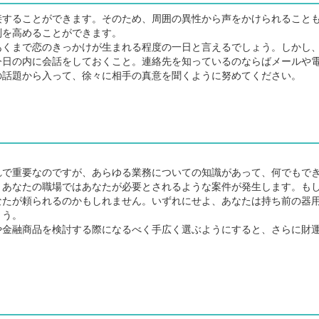
することができます。そのため、周囲の異性から声をかけられること
判を高めることができます。
くまで恋のきっかけが生まれる程度の一日と言えるでしょう。しかし
今日の内に会話をしておくこと。連絡先を知っているのならばメールや
の話題から入って、徐々に相手の真意を聞くように努めてください。
で重要なのですが、あらゆる業務についての知識があって、何でもで
、あなたの職場ではあなたが必要とされるような案件が発生します。も
なたが頼られるのかもしれません。いずれにせよ、あなたは持ち前の器
ょう。
金融商品を検討する際になるべく手広く選ぶようにすると、さらに財