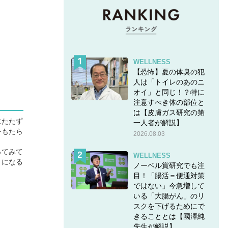
WELLNESS
【恐怖】夏の体臭の犯
人は「トイレのあのニ
オイ」と同じ！？特に
注意すべき体の部位と
は【皮膚ガス研究の第
にたたず
一人者が解説】
をもたら
2026.08.03
ってみて
WELLNESS
うになる
ノーベル賞研究でも注
目！「腸活＝便通対策
ではない」今急増して
いる「大腸がん」のリ
スクを下げるためにで
きることとは【國澤純
先生が解説】