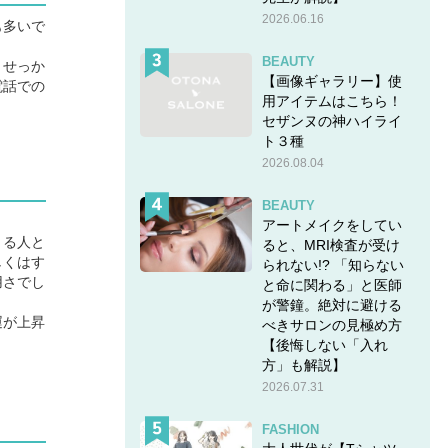
2026.06.16
も多いで
BEAUTY
、せっか
【画像ギャラリー】使
電話での
用アイテムはこちら！
セザンヌの神ハイライ
ト３種
2026.08.04
BEAUTY
アートメイクをしてい
きる人と
ると、MRI検査が受け
しくはす
られない!? 「知らない
用さでし
と命に関わる」と医師
が警鐘。絶対に避ける
運が上昇
べきサロンの見極め方
【後悔しない「入れ
方」も解説】
2026.07.31
FASHION