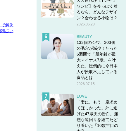
大人世代が【Tシャツ
ワンピ】を今っぽく着
るなら、どんなデザイ
ン？合わせる小物は？
2026.06.28
E」で解決
無料占い
BEAUTY
133個のシワ、303個
の毛穴が減少！たった
6週間で「肌年齢が最
大マイナス7歳」を叶
えた。圧倒的に今日本
人が摂取不足している
食品とは
2026.07.15
LOVE
「妻に、もう一度求め
てほしかった」外に逃
げた47歳夫の告白。痛
烈な遠回りを経てたど
り着いた「10数年目の