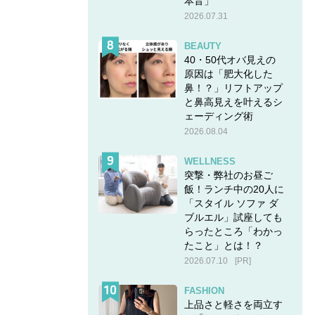
本音」
2026.07.31
BEAUTY
40・50代オバ見えの
原因は「肥大化した
鼻！？」リフトアップ
と鼻高見えを叶えるシ
ェーディング術
2026.08.04
WELLNESS
突撃・弊社のお昼ご
飯！ランチ中の20人に
「スタイル ソファ ダ
ブルエル」試座しても
らったところ「わかっ
たこと」とは！？
2026.07.10
[PR]
FASHION
上品さと軽さを両立す