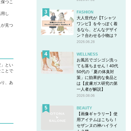
に保つこ
FASHION
活用し
大人世代が【Tシャツ
ワンピ】を今っぽく着
えが見つ
るなら、どんなデザイ
ン？合わせる小物は？
2026.06.28
WELLNESS
お風呂でゴシゴシ洗っ
だ」とい
ても落ちません！40代
なことで
50代の「夏の体臭対
策」に効果的な食品と
わり、あ
は【皮膚ガス研究の第
一人者が解説】
2026.08.06
BEAUTY
【画像ギャラリー】使
用アイテムはこちら！
セザンヌの神ハイライ