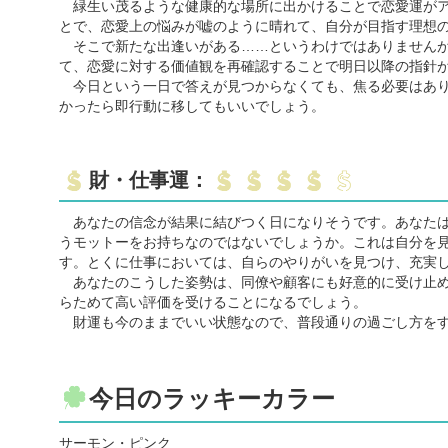
緑生い茂るような健康的な場所に出かけることで恋愛運がア
とで、恋愛上の悩みが嘘のように晴れて、自分が目指す理想
そこで新たな出逢いがある……というわけではありませんが
て、恋愛に対する価値観を再確認することで明日以降の指針
今日という一日で答えが見つからなくても、焦る必要はあり
かったら即行動に移してもいいでしょう。
財・仕事運：
あなたの信念が結果に結びつく日になりそうです。あなたは
うモットーをお持ちなのではないでしょうか。これは自分を
す。とくに仕事においては、自らのやりがいを見つけ、充実
あなたのこうした姿勢は、同僚や顧客にも好意的に受け止め
らためて高い評価を受けることになるでしょう。
財運も今のままでいい状態なので、普段通りの過ごし方をす
今日のラッキーカラー
サーモン・ピンク