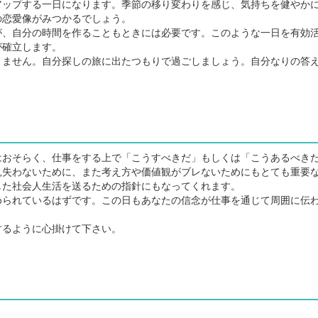
ップする一日になります。季節の移り変わりを感じ、気持ちを健やか
の恋愛像がみつかるでしょう。
、自分の時間を作ることもときには必要です。このような一日を有効
が確立します。
ません。自分探しの旅に出たつもりで過ごしましょう。自分なりの答
おそらく、仕事をする上で「こうすべきだ」もしくは「こうあるべき
見失わないために、また考え方や価値観がブレないためにもとても重要
した社会人生活を送るための指針にもなってくれます。
られているはずです。この日もあなたの信念が仕事を通じて周囲に伝
るように心掛けて下さい。