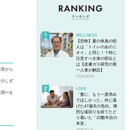
WELLNESS
【恐怖】夏の体臭の犯
人は「トイレのあのニ
オイ」と同じ！？特に
注意すべき体の部位と
は【皮膚ガス研究の第
教室から
一人者が解説】
2026.08.03
で少しず
LOVE
な調べを
「妻に、もう一度求め
てほしかった」外に逃
げた47歳夫の告白。痛
烈な遠回りを経てたど
り着いた「10数年目の
本音」
2026.07.31