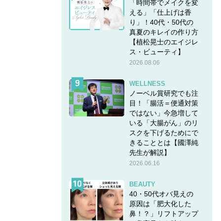
「時間帯でメイクを変
える」「仕上げは香
り」！40代・50代の
真夏のキレイの作り方
【植松晃士のエイジレ
ス・ビューティ】
2026.08.06
WELLNESS
ノーベル賞研究でも注
目！「腸活＝便通対策
ではない」今急増して
いる「大腸がん」のリ
スクを下げるためにで
きることとは【國澤純
先生が解説】
2026.06.16
BEAUTY
40・50代オバ見えの
原因は「肥大化した
鼻！？」リフトアップ