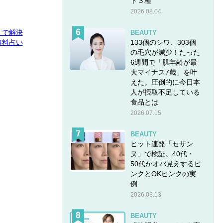
ト３種
2026.08.04
E」で解決
BEAUTY
133個のシワ、303個
無料占い
の毛穴が減少！たった
6週間で「肌年齢が最
大マイナス7歳」を叶
えた。圧倒的に今日本
人が摂取不足している
食品とは
2026.07.15
BEAUTY
ヒット連発「セザン
ヌ」で検証。40代・
50代がオバ見えするピ
ンクとOKピンクの実
例
2026.03.13
BEAUTY