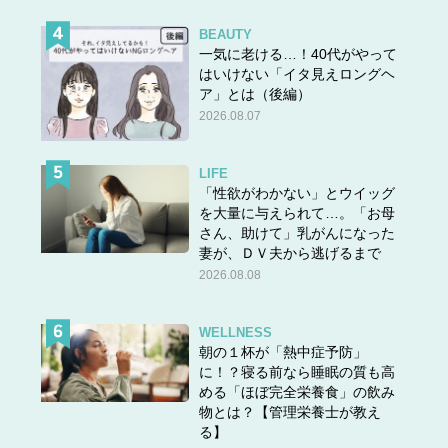
BEAUTY
一気に老ける…！40代がやって
はいけない「イタ見えロングヘ
ア」とは（後編）
2026.08.07
LIFE
「性欲がわかない」とウイッグ
を大量に与えられて…。「お母
さん、助けて」乳がんになった
妻が、ＤＶ夫から逃げるまで
2026.08.08
WELLNESS
朝の１杯が「熱中症予防」
に！？寝る前なら睡眠の質も高
める「ほぼ完全栄養食」の飲み
物とは？【管理栄養士が教え
る】