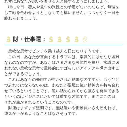
れずにあなたが想いを寄せる人と接するようにしましょう。
特に今日、恋人や意中の異性との予定がないのならば、無理を
して顔を合わせようとしなくても構いません。つつがなく一日を
終わらせましょう。
財・仕事運：
柔軟な思考でピンチを乗り越える日になりそうです。
この日、あなたが直面するトラブルは、常識的にはかなり困難
なものなのですが、あなたはさまざまな可能性を探り、常識に囚
われない柔軟な思考で最終的にすばらしいアイデアを導き出すこ
とができるでしょう。
これはあなたの発想力が生かされた結果なのですが、もうひと
つ忘れてはならないのは、あなたが逆境に強い精神力を持ち合わ
せているということです。追い詰められてから強さを発揮できる
というのはビジネスにおいては重要な才能です。まさにこの日、
それが生かされるということなのです。
財運はまずまず堅調です。無駄遣いや衝動買いさえ控えれば、
運気が下がるようなことはなさそうです。