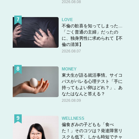
2026.08.08
LOVE
不倫の歓喜を知ってしまった…
「ごく普通の主婦」だったの
に、独身男性に求められて【不
倫の清算】
2026.08.07
MONEY
東大生が語る就活事情。サイコ
パスがバレる心理テスト「手に
持ってもよい卵はどれ？」、あ
なたはなんと答える？
2026.08.09
WELLNESS
偏食ぎみの子どもも「食べ
た！」そのコツは？発達障害リ
スクも低下、しかも時短でチャ