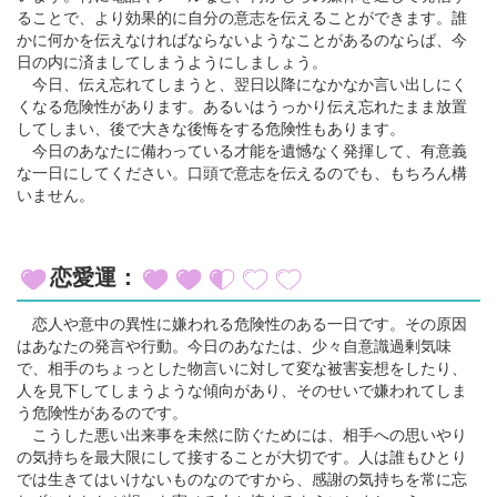
ることで、より効果的に自分の意志を伝えることができます。誰
かに何かを伝えなければならないようなことがあるのならば、今
日の内に済ましてしまうようにしましょう。
今日、伝え忘れてしまうと、翌日以降になかなか言い出しにく
くなる危険性があります。あるいはうっかり伝え忘れたまま放置
してしまい、後で大きな後悔をする危険性もあります。
今日のあなたに備わっている才能を遺憾なく発揮して、有意義
な一日にしてください。口頭で意志を伝えるのでも、もちろん構
いません。
恋愛運：
恋人や意中の異性に嫌われる危険性のある一日です。その原因
はあなたの発言や行動。今日のあなたは、少々自意識過剰気味
で、相手のちょっとした物言いに対して変な被害妄想をしたり、
人を見下してしまうような傾向があり、そのせいで嫌われてしま
う危険性があるのです。
こうした悪い出来事を未然に防ぐためには、相手への思いやり
の気持ちを最大限にして接することが大切です。人は誰もひとり
では生きてはいけないものなのですから、感謝の気持ちを常に忘