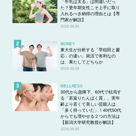
「牛乳は太る」は間違いだっ
た？更年期女性こそ上手に取り
入れるべき納得の理由とは【専
門家が解説】
2026.08.08
MONEY
東大生が分析する「早稲田と慶
応」の違い。就活で有利なの
は、果たしてどちらか
2026.08.09
WELLNESS
30代から急降下、60代で枯渇す
る「若返りたんぱく質」。実年
齢より若くて美しい芸能人は
「多く持っていた」！40代50代
からでも増やせる２つの方法は
【新潟大学研究教授が解説】
2026.06.08