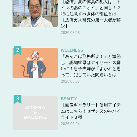
【恐怖】夏の体臭の犯人は「ト
イレのあのニオイ」と同じ！？
特に注意すべき体の部位とは
【皮膚ガス研究の第一人者が解
説】
2026.08.03
WELLNESS
「あそこは刑務所よ！」と激怒
し、認知症母はデイサービス嫌
いに！息子夫婦が「よかれと思
って」犯していた間違いとは
2026.08.07
BEAUTY
【画像ギャラリー】使用アイテ
ムはこちら！セザンヌの神ハイ
ライト３種
2026.08.04