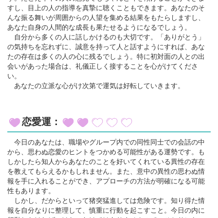
すし、目上の人の指導を真摯に聴くこともできます。あなたのそ
んな振る舞いが周囲からの人望を集める結果をもたらしますし、
あなた自身の人間的な成長も果たせるようになるでしょう。
自分から多くの人に話しかけるのも大切です。「ありがとう」
の気持ちを忘れずに、誠意を持って人と話すようにすれば、あな
たの存在は多くの人の心に残るでしょう。特に初対面の人との出
会いがあった場合は、礼儀正しく接することを心がけてくださ
い。
あなたの立派な心がけ次第で運気は好転していきます。
恋愛運：
今日のあなたは、職場やグループ内での同性同士での会話の中
から、思わぬ恋愛のヒントをつかめる可能性がある運勢です。も
しかしたら知人からあなたのことを好いてくれている異性の存在
を教えてもらえるかもしれません。また、意中の異性の思わぬ情
報を手に入れることができ、アプローチの方法が明確になる可能
性もあります。
しかし、だからといって猪突猛進しては危険です。知り得た情
報を自分なりに整理して、慎重に行動を起こすこと。今日の内に