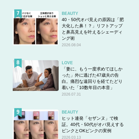
BEAUTY
40・50代オバ見えの原因は「肥
大化した鼻！？」リフトアップ
と鼻高見えを叶えるシェーディ
ング術
2026.08.04
LOVE
「妻に、もう一度求めてほしか
った」外に逃げた47歳夫の告
白。痛烈な遠回りを経てたどり
着いた「10数年目の本音」
2026.07.31
BEAUTY
ヒット連発「セザンヌ」で検
証。40代・50代がオバ見えする
ピンクとOKピンクの実例
2026.03.13