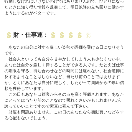
行動しなければいけないわけではありませんので、ひとりになっ
たときに知り得た情報を反芻して、明日以降の立ち回りに活かす
ようにするのがベターです。
財・仕事運：
あなたの自分に対する厳しい姿勢が評価を受ける日になりそう
です。
社会人といっても自分を甘やかしてしまう人も少なくない中、
あなたは自分を厳しく律することができる人です。たとえば仕事
の期限を守る、待ち合わせなどの時間には遅れない、社会道徳に
反するようなことはしないなど、当たり前のことではあります
が、とくにあなたは自分に厳しく、したがって周囲からの厚い信
頼を獲得しています。
この日もあなたは顧客からその点を高く評価されます。あなた
にとっては当たり前のことなので照れくさいかもしれませんが、
誇っていいことですので素直に喜んで下さい。
財運も問題ありません。この日のあなたなら衝動買いなどをす
る心配もないでしょう。