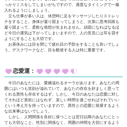
っかりミスをしてしまいがちですので、適度なタイミングで一服
入れるようにしましょう。
立ち仕事が多い人は、休憩時に足をマッサージしたりストレッ
チをすること。身体が凝り固まってしまうと、次第に思考回路も
凝り固まって、柔軟な発想が生まれません。頑固になればなるほ
ど今日の運気は下がってしまいますので、人の意見には耳を貸す
ようにすることも大切です。
お昼休みには目を閉じて疲れ目の予防をすることも良いでしょ
う。デスクワークなど、目を酷使する人は特に重要です。
恋愛運：
今日のあなたには、愛嬌溢れるオーラがあります。あなたの周
囲にはいつも笑顔が溢れていて、あなたの存在を好ましく思って
くれる異性も存在するはず。しかし、今日のあなたは恋愛に対し
てそれほど貪欲にはなれず、楽しい時間を過ごせればそれでいい
という考え方を持っていますので、異性との恋愛に発展するよう
な出来事はないでしょう。
しかし、人間関係を良好に保つことは翌日以降のあなたにとっ
ても大切なこと。性別に関係なく、周囲の仲間を大切にするよう