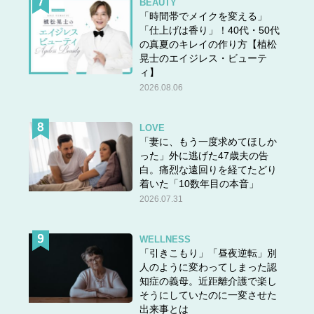
BEAUTY
「時間帯でメイクを変える」
「仕上げは香り」！40代・50代
の真夏のキレイの作り方【植松
晃士のエイジレス・ビューテ
ィ】
2026.08.06
LOVE
「妻に、もう一度求めてほしか
った」外に逃げた47歳夫の告
白。痛烈な遠回りを経てたどり
着いた「10数年目の本音」
2026.07.31
WELLNESS
「引きこもり」「昼夜逆転」別
人のように変わってしまった認
知症の義母。近距離介護で楽し
そうにしていたのに一変させた
出来事とは