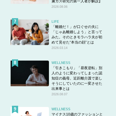
膚ガス研究の第一人者が解説】
2026.08.06
LIFE
「離婚だ！」が口ぐせの夫に
「じゃあ離婚しよう」と言って
みた。そのときモラハラ夫が初
めて見せた“本当の顔”とは
2026.03.14
WELLNESS
「引きこもり」「昼夜逆転」別
人のように変わってしまった認
知症の義母。近距離介護で楽し
そうにしていたのに一変させた
出来事とは
2026.08.07
WELLNESS
マイナス10歳のファッションと