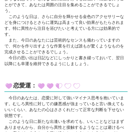
とができて、あなたは周囲の注目を集めることができるでしょ
う。
このような日は、さらに自分を輝かせる金色のアクセサリーな
どを身につけるとさらに運気は高まって良い効果がもたらされま
す。特に異性から注目を浴びたいと考えている方には効果的で
す。
また、今日のあなたには芸術的なセンスも備わっていますの
で、何かを作り出すような作業を行えば誰もが驚くようなものを
完成させることができるでしょう。
今日の思い出は日記などにしっかりと書き綴っておいて、翌日
以降にも幸運を維持できるようにしましょう。
恋愛運：
今日のあなたは、恋愛に対して強いマイナス思考を抱いていま
す。むしろ異性に対しての嫌悪感が強まっていると言い換えても
いいくらい、あなたの心はささくれだって正常な判断を下せない
状態です。
このような日に新たな出逢いを求めても、いいことなどはまず
ありませんから、自分から異性と接触するようなことは避けるべ