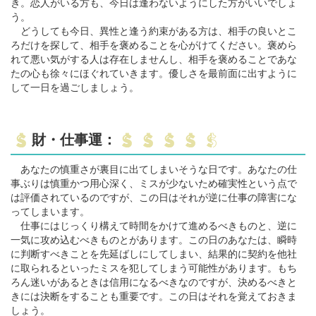
き。恋人がいる方も、今日は逢わないようにした方がいいでしょ
う。
どうしても今日、異性と逢う約束がある方は、相手の良いとこ
ろだけを探して、相手を褒めることを心がけてください。褒めら
れて悪い気がする人は存在しませんし、相手を褒めることであな
たの心も徐々にほぐれていきます。優しさを最前面に出すように
して一日を過ごしましょう。
財・仕事運：
あなたの慎重さが裏目に出てしまいそうな日です。あなたの仕
事ぶりは慎重かつ用心深く、ミスが少ないため確実性という点で
は評価されているのですが、この日はそれが逆に仕事の障害にな
ってしまいます。
仕事にはじっくり構えて時間をかけて進めるべきものと、逆に
一気に攻め込むべきものとがあります。この日のあなたは、瞬時
に判断すべきことを先延ばしにしてしまい、結果的に契約を他社
に取られるといったミスを犯してしまう可能性があります。もち
ろん迷いがあるときは信用になるべきなのですが、決めるべきと
きには決断をすることも重要です。この日はそれを覚えておきま
しょう。