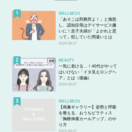
WELLNESS
「あそこは刑務所よ！」と激怒
し、認知症母はデイサービス嫌
いに！息子夫婦が「よかれと思
って」犯していた間違いとは
2026.08.07
BEAUTY
一気に老ける…！40代がやって
はいけない「イタ見えロングヘ
ア」とは（後編）
2026.08.07
WELLNESS
【画像ギャラリー】姿勢と呼吸
を整える、おうちピラティス
「胸椎伸展カールアップ」のや
り方
2026.08.07