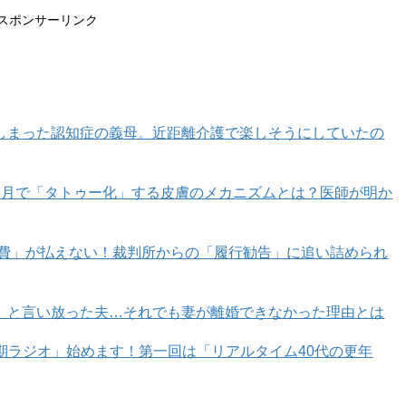
スポンサーリンク
しまった認知症の義母。近距離介護で楽しそうにしていたの
カ月で「タトゥー化」する皮膚のメカニズムとは？医師が明か
育費」が払えない！裁判所からの「履行勧告」に追い詰められ
」と言い放った夫…それでも妻が離婚できなかった理由とは
年期ラジオ」始めます！第一回は「リアルタイム40代の更年