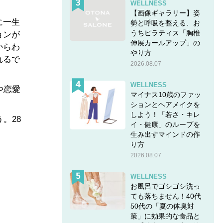
WELLNESS
【画像ギャラリー】姿
に一生
勢と呼吸を整える、お
うちピラティス「胸椎
ョンが
伸展カールアップ」の
からわ
やり方
れるで
2026.08.07
WELLNESS
や恋愛
マイナス10歳のファッ
ションとヘアメイクを
しよう！「若さ・キレ
。28
イ・健康」のループを
生み出すマインドの作
り方
2026.08.07
WELLNESS
お風呂でゴシゴシ洗っ
ても落ちません！40代
50代の「夏の体臭対
策」に効果的な食品と