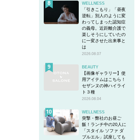
WELLNESS
「引きこもり」「昼夜
逆転」別人のように変
わってしまった認知症
の義母。近距離介護で
楽しそうにしていたの
に一変させた出来事と
は
2026.08.07
BEAUTY
【画像ギャラリー】使
用アイテムはこちら！
セザンヌの神ハイライ
ト３種
2026.08.04
WELLNESS
突撃・弊社のお昼ご
飯！ランチ中の20人に
「スタイル ソファ ダ
ブルエル」試座しても