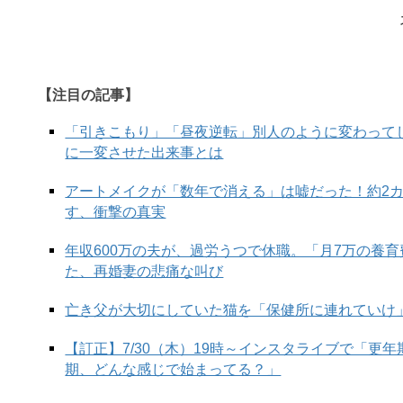
【注目の記事】
「引きこもり」「昼夜逆転」別人のように変わって
に一変させた出来事とは
アートメイクが「数年で消える」は嘘だった！約2
す、衝撃の真実
年収600万の夫が、過労うつで休職。「月7万の養
た、再婚妻の悲痛な叫び
亡き父が大切にしていた猫を「保健所に連れていけ
【訂正】7/30（木）19時～インスタライブで「更
期、どんな感じで始まってる？」