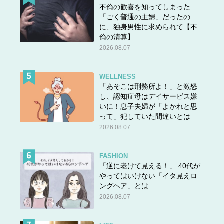
不倫の歓喜を知ってしまった…
「ごく普通の主婦」だったの
に、独身男性に求められて【不
倫の清算】
2026.08.07
WELLNESS
「あそこは刑務所よ！」と激怒
し、認知症母はデイサービス嫌
いに！息子夫婦が「よかれと思
って」犯していた間違いとは
2026.08.07
FASHION
「逆に老けて見える！」 40代が
やってはいけない「イタ見えロ
ングヘア」とは
2026.08.07