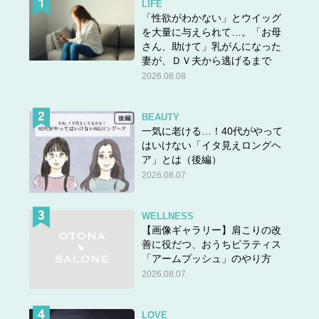
LIFE
「性欲がわかない」とウイッグ
を大量に与えられて…。「お母
さん、助けて」乳がんになった
妻が、ＤＶ夫から逃げるまで
2026.08.08
BEAUTY
一気に老ける…！40代がやって
はいけない「イタ見えロングヘ
ア」とは（後編）
2026.08.07
WELLNESS
【画像ギャラリー】肩こりの改
善に役だつ、おうちピラティス
「アームプッシュ」のやり方
2026.08.07
LOVE