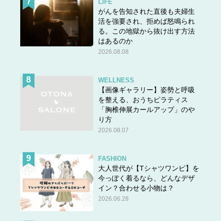
LIFE
がんを告知された直後も夫婦生
活を強要され、拒めば怒鳴られ
る。この地獄から抜け出す方法
はあるのか
2026.08.08
WELLNESS
【画像ギャラリー】姿勢と呼吸
を整える、おうちピラティス
「胸椎伸展カールアップ」のや
り方
2026.08.07
FASHION
大人世代が【Tシャツワンピ】を
今っぽく着るなら、どんなデザ
イン？合わせる小物は？
2026.06.28