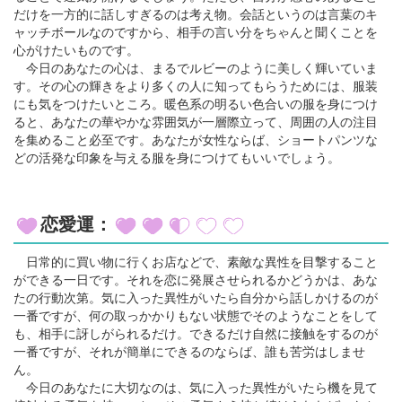
だけを一方的に話しすぎるのは考え物。会話というのは言葉のキ
ャッチボールなのですから、相手の言い分をちゃんと聞くことを
心がけたいものです。
今日のあなたの心は、まるでルビーのように美しく輝いていま
す。その心の輝きをより多くの人に知ってもらうためには、服装
にも気をつけたいところ。暖色系の明るい色合いの服を身につけ
ると、あなたの華やかな雰囲気が一層際立って、周囲の人の注目
を集めること必至です。あなたが女性ならば、ショートパンツな
どの活発な印象を与える服を身につけてもいいでしょう。
恋愛運：
日常的に買い物に行くお店などで、素敵な異性を目撃すること
ができる一日です。それを恋に発展させられるかどうかは、あな
たの行動次第。気に入った異性がいたら自分から話しかけるのが
一番ですが、何の取っかかりもない状態でそのようなことをして
も、相手に訝しがられるだけ。できるだけ自然に接触をするのが
一番ですが、それが簡単にできるのならば、誰も苦労はしませ
ん。
今日のあなたに大切なのは、気に入った異性がいたら機を見て