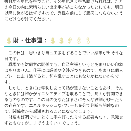
接触する勇気を持つこと。その勇気さえ持ち続けられれば、たと
え今日の内に素晴らしい出来事が起こらなかったとしても、明日
以降に繋がるはずですので、異性を前にして臆病にならないよう
にだけ心がけてください。
財・仕事運：
この日は、思いきり自己主張をすることでいい結果が出そうな
日です。
職場でも対顧客の関係でも、自己主張というとあまりいい印象
はありません。仕事には調整や交渉がつきもので、あまりに個人
プレーに走り過ぎると、和を乱すことにもなりかねないからで
す。
しかし、ときには牽制しあって話が進まないこともあり、そん
なときには誰かがイニシアティブを取ることで、局面が打開でき
るものなのです。この日のあなたはまさにそんな役割がぴったり
の存在です。エネルギッシュなパワーも充分で判断も的確なの
で、関係者から感謝されることになるでしょう。
財運も好調です。とくに手を打ったりする必要もなく、意識せ
ずともなすがままでうまくいくでしょう。