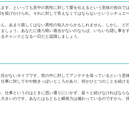
ます。といっても意中の異性に対して愛を伝えるという意味の告白で
問を投げかけられ、それに対して答えなくてはならないというシチュエ
ん。あまり親しくはない異性の知人からかもしれません。しかし、ど
けましょう。あなたに後ろ暗い過去がないのならば、いちいち隠し事を
えるチャンスとなる一日だと認識しましょう。
目がないタイプです。世の中に対してアンテナを張っているという意
、仕事に対してやや飽きっぽいところがあり、何かひとつのことを続け
。仕事というのはときに思い通りにいかず、延々と続けなければなら
も大きいのです。あなたはもともと瞬発力は備わっているのですから、