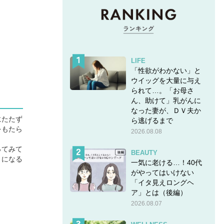
LIFE
「性欲がわかない」と
ウイッグを大量に与え
られて…。「お母さ
ん、助けて」乳がんに
なった妻が、ＤＶ夫か
にたたず
ら逃げるまで
をもたら
2026.08.08
ってみて
BEAUTY
うになる
一気に老ける…！40代
がやってはいけない
「イタ見えロングヘ
ア」とは（後編）
2026.08.07