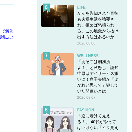
LIFE
がんを告知された直後
も夫婦生活を強要さ
れ、拒めば怒鳴られ
る。この地獄から抜け
E」で解決
出す方法はあるのか
無料占い
2026.08.08
WELLNESS
「あそこは刑務所
よ！」と激怒し、認知
症母はデイサービス嫌
いに！息子夫婦が「よ
かれと思って」犯して
いた間違いとは
2026.08.07
FASHION
「逆に老けて見え
る！」 40代がやって
はいけない「イタ見え