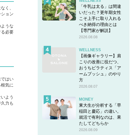
WELLNESS
「牛乳は太る」は間違
はなく、
いだった？更年期女性
ーション
こそ上手に取り入れる
べき納得の理由とは
のような
【専門家が解説】
する必要
2026.08.08
WELLNESS
【画像ギャラリー】肩
こりの改善に役だつ、
おうちピラティス「ア
ームプッシュ」のやり
味ではい
方
る根気に
2026.08.07
ないよう
MONEY
持久力も
東大生が分析する「早
稲田と慶応」の違い。
就活で有利なのは、果
たしてどちらか
2026.08.09