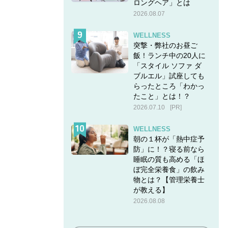
ロングヘア」とは
2026.08.07
WELLNESS
突撃・弊社のお昼ご
飯！ランチ中の20人に
「スタイル ソファ ダ
ブルエル」試座しても
らったところ「わかっ
たこと」とは！？
2026.07.10
[PR]
WELLNESS
朝の１杯が「熱中症予
防」に！？寝る前なら
睡眠の質も高める「ほ
ぼ完全栄養食」の飲み
物とは？【管理栄養士
が教える】
2026.08.08