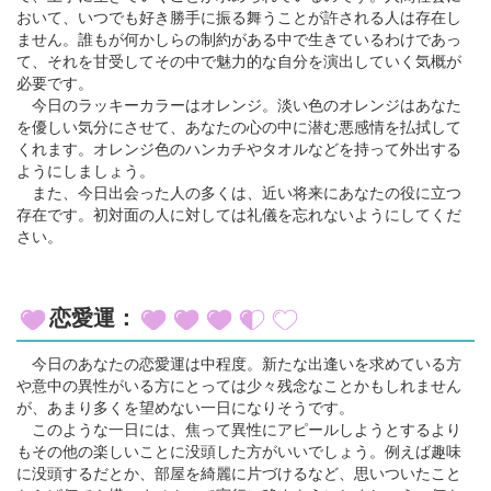
おいて、いつでも好き勝手に振る舞うことが許される人は存在し
ません。誰もが何かしらの制約がある中で生きているわけであっ
て、それを甘受してその中で魅力的な自分を演出していく気概が
必要です。
今日のラッキーカラーはオレンジ。淡い色のオレンジはあなた
を優しい気分にさせて、あなたの心の中に潜む悪感情を払拭して
くれます。オレンジ色のハンカチやタオルなどを持って外出する
ようにしましょう。
また、今日出会った人の多くは、近い将来にあなたの役に立つ
存在です。初対面の人に対しては礼儀を忘れないようにしてくだ
さい。
恋愛運：
今日のあなたの恋愛運は中程度。新たな出逢いを求めている方
や意中の異性がいる方にとっては少々残念なことかもしれません
が、あまり多くを望めない一日になりそうです。
このような一日には、焦って異性にアピールしようとするより
もその他の楽しいことに没頭した方がいいでしょう。例えば趣味
に没頭するだとか、部屋を綺麗に片づけるなど、思いついたこと