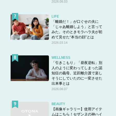
2026.08.03
LIFE
「離婚だ！」が口ぐせの夫に
「じゃあ離婚しよう」と言って
みた。そのときモラハラ夫が初
めて見せた“本当の顔”とは
2026.03.14
WELLNESS
「引きこもり」「昼夜逆転」別
人のように変わってしまった認
知症の義母。近距離介護で楽し
そうにしていたのに一変させた
出来事とは
2026.08.07
BEAUTY
【画像ギャラリー】使用アイテ
ムはこちら！セザンヌの神ハイ