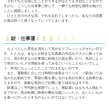
それでも人を慈しむことができるのはとても大切なことなので
すから、こうした出来事に対して、一瞬でも特別な感情を抱けた
ことに感謝しましょう。
ひとときの小さな恋。それを忘れてしまったら、あなたの恋愛
の道は段々と狭くなっていってしまいます。
財・仕事運：
ちょっとした変化を演出して気分をリフレッシュさせたい日で
す。たとえば、あなたが好きな写真家の作品をデスクに飾ってみ
たり、花が好きなら仕事場に鉢植えの花を置いたり、気分によっ
て色のついたメモ用紙を使ってみるといったこともいいでしょ
う。本当にちょっとしたことでかまわないのです。
また、通勤前に少しだけ時間の余裕をつくって、一駅歩いてみ
るのもお勧めです。季節の風を感じるのも気分を変える効果があ
りますので、新鮮な気持ちで仕事に取り組めるはずです。
財運はごく平均的な状態でしょう。無駄遣いはもちろん慎むべ
きですが、気分転換に映画や舞台を観にいったり、おいしいもの
を食べに行ったりするのもいいのではないでしょうか。