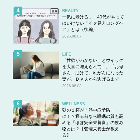
BEAUTY
一気に老ける…！40代がやって
はいけない「イタ見えロングヘ
ア」とは（後編）
2026.08.07
LIFE
「性欲がわかない」とウイッグ
を大量に与えられて…。「お母
さん、助けて」乳がんになった
妻が、ＤＶ夫から逃げるまで
2026.08.08
WELLNESS
朝の１杯が「熱中症予防」
に！？寝る前なら睡眠の質も高
める「ほぼ完全栄養食」の飲み
物とは？【管理栄養士が教え
る】