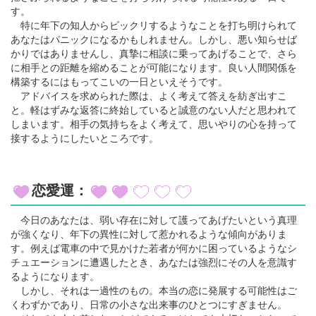
す。
特に年下の知人からビックリするようなことを打ち明けられて
あなたはパニックになるかもしれません。しかし、悪い知らせば
かりではありませんし、真摯に相談に乗ってあげることで、さら
に相手との距離を縮めることが可能になります。良い人間関係を
構築するにはもってこいの一日といえそうです。
アドバイスを求められた際は、よく考えて答えを紡ぎ出すこ
と。軽はずみな返答に終始していると誠意のない人だと思われて
しまいます。相手の気持ちをよく考えて、思いやりの心を持って
接するようにしたいところです。
恋愛運：
今日のあなたは、弱い存在に対して護ってあげたいという真理
が強くなり、年下の異性に対して惹かれるような傾向がありま
す。例えば電車の中で見かけた若者が何かに困っているようなシ
チュエーションに遭遇したとき、あなたは強烈にその人を意識す
るようになります。
しかし、それは一過性のもの。本当の恋に発展する可能性はご
くわずかであり、日常の小さな出来事のひとつにすぎません。