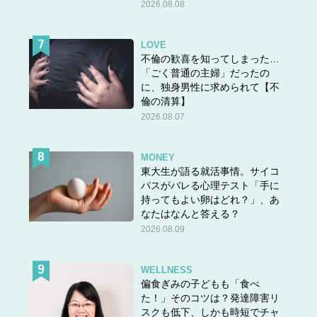
2026.08.08
LOVE
不倫の歓喜を知ってしまった…
「ごく普通の主婦」だったの
に、独身男性に求められて【不
倫の清算】
2026.08.07
MONEY
東大生が語る就活事情。サイコ
パスがバレる心理テスト「手に
持ってもよい卵はどれ？」、あ
なたはなんと答える？
2026.08.09
WELLNESS
偏食ぎみの子どもも「食べ
た！」そのコツは？発達障害リ
スクも低下、しかも時短でチャ