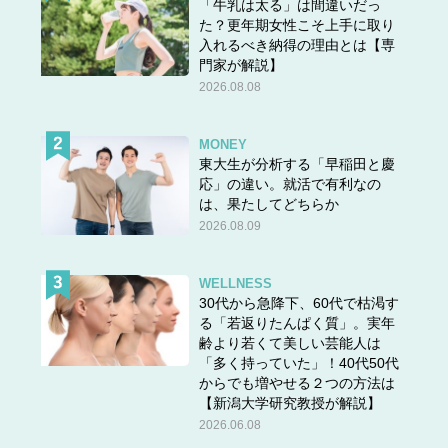
「牛乳は太る」は間違いだっ
た？更年期女性こそ上手に取り
入れるべき納得の理由とは【専
門家が解説】
2026.08.08
MONEY
東大生が分析する「早稲田と慶
応」の違い。就活で有利なの
は、果たしてどちらか
2026.08.09
WELLNESS
30代から急降下、60代で枯渇す
る「若返りたんぱく質」。実年
齢より若くて美しい芸能人は
「多く持っていた」！40代50代
からでも増やせる２つの方法は
【新潟大学研究教授が解説】
2026.06.08