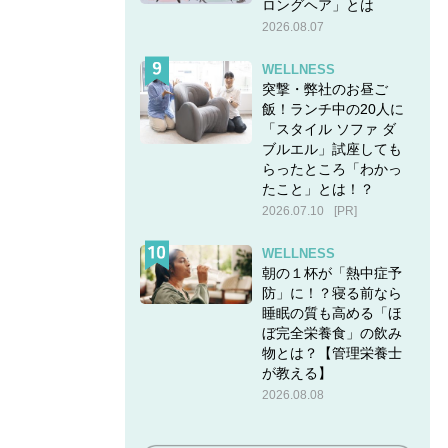
ロングヘア」とは
2026.08.07
WELLNESS
突撃・弊社のお昼ご
飯！ランチ中の20人に
「スタイル ソファ ダ
ブルエル」試座しても
らったところ「わかっ
たこと」とは！？
2026.07.10
[PR]
WELLNESS
朝の１杯が「熱中症予
防」に！？寝る前なら
睡眠の質も高める「ほ
ぼ完全栄養食」の飲み
物とは？【管理栄養士
が教える】
2026.08.08