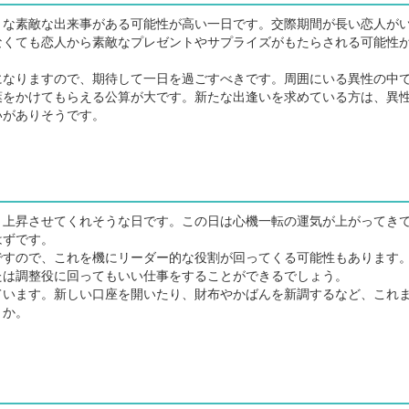
な素敵な出来事がある可能性が高い一日です。交際期間が長い恋人が
なくても恋人から素敵なプレゼントやサプライズがもたらされる可能性
なりますので、期待して一日を過ごすべきです。周囲にいる異性の中
葉をかけてもらえる公算が大です。新たな出逢いを求めている方は、異
いがありそうです。
上昇させてくれそうな日です。この日は心機一転の運気が上がってき
はずです。
すので、これを機にリーダー的な役割が回ってくる可能性もあります
たは調整役に回ってもいい仕事をすることができるでしょう。
います。新しい口座を開いたり、財布やかばんを新調するなど、これ
うか。