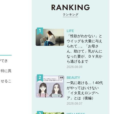
LIFE
「性欲がわかない」と
ウイッグを大量に与え
られて…。「お母さ
ん、助けて」乳がんに
なった妻が、ＤＶ夫か
ができ
ら逃げるまで
2026.08.08
。特に異
BEAUTY
させるこ
一気に老ける…！40代
がやってはいけない
「イタ見えロングヘ
ア」とは（後編）
2026.08.07