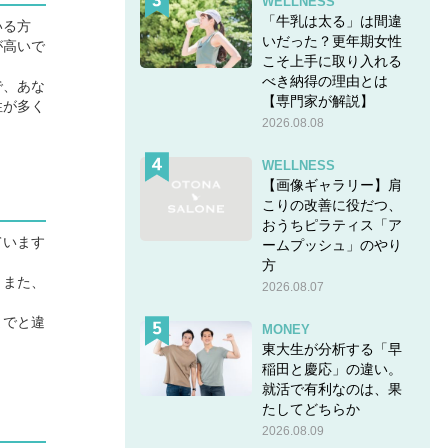
WELLNESS
「牛乳は太る」は間違
いる方
いだった？更年期女性
が高いで
こそ上手に取り入れる
べき納得の理由とは
で、あな
【専門家が解説】
性が多く
2026.08.08
WELLNESS
【画像ギャラリー】肩
こりの改善に役だつ、
おうちピラティス「ア
ています
ームプッシュ」のやり
方
。また、
2026.08.07
までと違
MONEY
東大生が分析する「早
稲田と慶応」の違い。
就活で有利なのは、果
たしてどちらか
2026.08.09