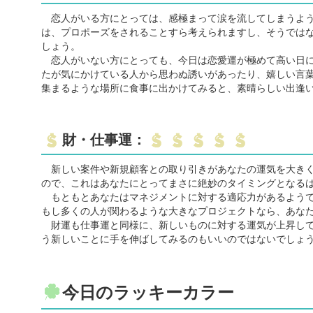
恋人がいる方にとっては、感極まって涙を流してしまうよう
は、プロポーズをされることすら考えられますし、そうでは
しょう。
恋人がいない方にとっても、今日は恋愛運が極めて高い日に
たが気にかけている人から思わぬ誘いがあったり、嬉しい言
集まるような場所に食事に出かけてみると、素晴らしい出逢
財・仕事運：
新しい案件や新規顧客との取り引きがあなたの運気を大きく
ので、これはあなたにとってまさに絶妙のタイミングとなる
もともとあなたはマネジメントに対する適応力があるようで
もし多くの人が関わるような大きなプロジェクトなら、あな
財運も仕事運と同様に、新しいものに対する運気が上昇して
う新しいことに手を伸ばしてみるのもいいのではないでしょ
今日のラッキーカラー