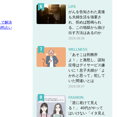
LIFE
がんを告知された直後
も夫婦生活を強要さ
れ、拒めば怒鳴られ
E」で解決
る。この地獄から抜け
無料占い
出す方法はあるのか
2026.08.08
WELLNESS
「あそこは刑務所
よ！」と激怒し、認知
症母はデイサービス嫌
いに！息子夫婦が「よ
かれと思って」犯して
いた間違いとは
2026.08.07
FASHION
「逆に老けて見え
る！」 40代がやって
はいけない「イタ見え