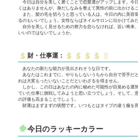
今日は自分を美しく磨くことで恋愛運がアップします。今日
くはありませんが、身だしなみを整えて異性の前に出かける
また、髪の毛を切ろうと思っている人は、今日の内に美容室
るのもいいでしょう。女性ならばネイルサロンに出かけてみ
自分を美しく見せるための努力を怠らなければ、近い将来、
いいのではないでしょうか。
財・仕事運：
あなたの新たな能力が見出されそうな日です。
あなたはこれまでに、やりもしないうちから自分で苦手だと
れは大変もったいないことだといわざるを得ません。
しかし、この日はあなたの内に秘めた可能性が目覚める運気
ていた仕事に挑戦してみようと思い立つでしょう。そして、
の評価も高まることでしょう。
財運はまずまずの状態です。いつもとはタイプの違う服を買
今日のラッキーカラー