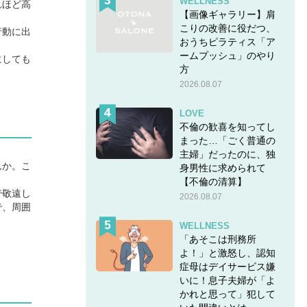
WELLNESS
れほど高
【画像ギャラリー】肩
こりの改善に役だつ、
行動に出
おうちピラティス「ア
ームプッシュ」のやり
にしても
方
2026.08.07
LOVE
不倫の歓喜を知ってし
まった…「ごく普通の
主婦」だったのに、独
んか。こ
身男性に求められて
【不倫の清算】
で敬遠し
2026.08.07
で、周囲
WELLNESS
「あそこは刑務所
よ！」と激怒し、認知
症母はデイサービス嫌
いに！息子夫婦が「よ
かれと思って」犯して