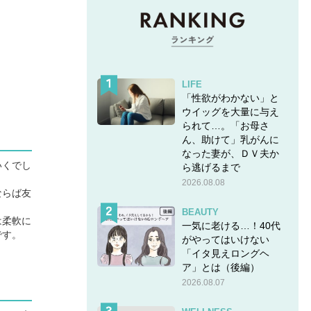
LIFE
「性欲がわかない」と
ウイッグを大量に与え
られて…。「お母さ
ん、助けて」乳がんに
なった妻が、ＤＶ夫か
いくでし
ら逃げるまで
2026.08.08
ならば友
BEAUTY
は柔軟に
一気に老ける…！40代
です。
がやってはいけない
「イタ見えロングヘ
ア」とは（後編）
2026.08.07