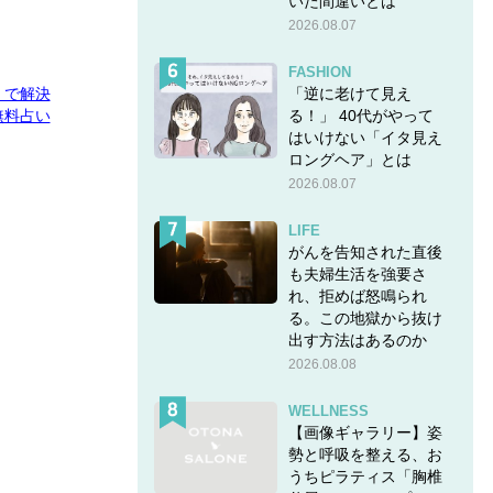
いた間違いとは
2026.08.07
FASHION
「逆に老けて見え
E」で解決
る！」 40代がやって
無料占い
はいけない「イタ見え
ロングヘア」とは
2026.08.07
LIFE
がんを告知された直後
も夫婦生活を強要さ
れ、拒めば怒鳴られ
る。この地獄から抜け
出す方法はあるのか
2026.08.08
WELLNESS
【画像ギャラリー】姿
勢と呼吸を整える、お
うちピラティス「胸椎