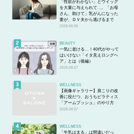
「性欲がわかない」とウイッグ
を大量に与えられて…。「お母
さん、助けて」乳がんになった
妻が、ＤＶ夫から逃げるまで
2026.08.08
BEAUTY
一気に老ける…！40代がやって
はいけない「イタ見えロングヘ
ア」とは（後編）
2026.08.07
WELLNESS
【画像ギャラリー】肩こりの改
善に役だつ、おうちピラティス
「アームプッシュ」のやり方
2026.08.07
WELLNESS
「牛乳は太る」は間違いだっ