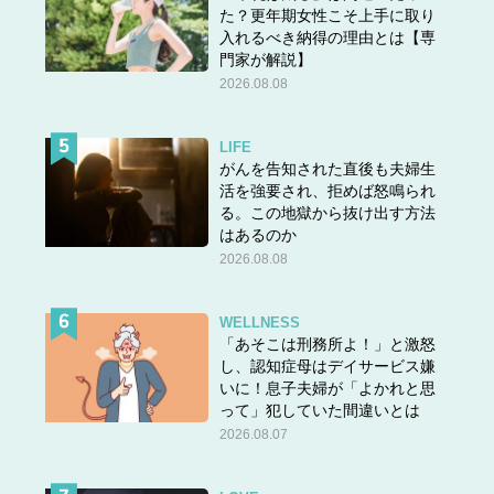
た？更年期女性こそ上手に取り
入れるべき納得の理由とは【専
門家が解説】
2026.08.08
LIFE
がんを告知された直後も夫婦生
活を強要され、拒めば怒鳴られ
る。この地獄から抜け出す方法
はあるのか
2026.08.08
WELLNESS
「あそこは刑務所よ！」と激怒
し、認知症母はデイサービス嫌
いに！息子夫婦が「よかれと思
って」犯していた間違いとは
2026.08.07