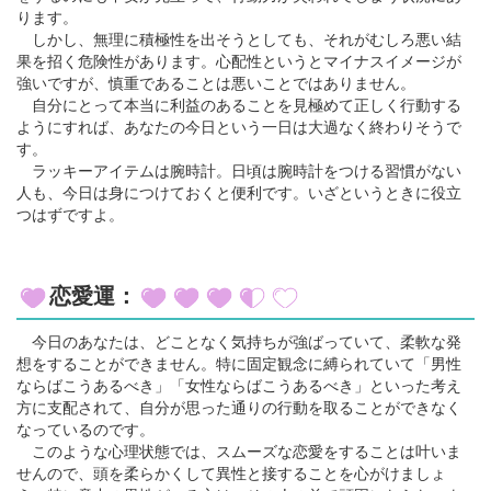
ります。
しかし、無理に積極性を出そうとしても、それがむしろ悪い結
果を招く危険性があります。心配性というとマイナスイメージが
強いですが、慎重であることは悪いことではありません。
自分にとって本当に利益のあることを見極めて正しく行動する
ようにすれば、あなたの今日という一日は大過なく終わりそうで
す。
ラッキーアイテムは腕時計。日頃は腕時計をつける習慣がない
人も、今日は身につけておくと便利です。いざというときに役立
つはずですよ。
恋愛運：
今日のあなたは、どことなく気持ちが強ばっていて、柔軟な発
想をすることができません。特に固定観念に縛られていて「男性
ならばこうあるべき」「女性ならばこうあるべき」といった考え
方に支配されて、自分が思った通りの行動を取ることができなく
なっているのです。
このような心理状態では、スムーズな恋愛をすることは叶いま
せんので、頭を柔らかくして異性と接することを心がけましょ