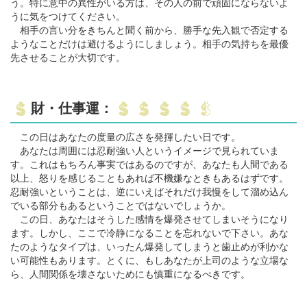
う。特に意中の異性がいる方は、その人の前で頑固にならないよ
うに気をつけてください。
相手の言い分をきちんと聞く前から、勝手な先入観で否定する
ようなことだけは避けるようにしましょう。相手の気持ちを最優
先させることが大切です。
財・仕事運：
この日はあなたの度量の広さを発揮したい日です。
あなたは周囲には忍耐強い人というイメージで見られていま
す。これはもちろん事実ではあるのですが、あなたも人間である
以上、怒りを感じることもあれば不機嫌なときもあるはずです。
忍耐強いということは、逆にいえばそれだけ我慢をして溜め込ん
でいる部分もあるということではないでしょうか。
この日、あなたはそうした感情を爆発させてしまいそうになり
ます。しかし、ここで冷静になることを忘れないで下さい。あな
たのようなタイプは、いったん爆発してしまうと歯止めが利かな
い可能性もあります。とくに、もしあなたが上司のような立場な
ら、人間関係を壊さないためにも慎重になるべきです。