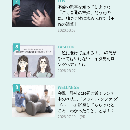
LOVE
不倫の歓喜を知ってしまった…
「ごく普通の主婦」だったの
に、独身男性に求められて【不
倫の清算】
2026.08.07
FASHION
「逆に老けて見える！」 40代が
やってはいけない「イタ見えロ
ングヘア」とは
2026.08.07
WELLNESS
突撃・弊社のお昼ご飯！ランチ
中の20人に「スタイル ソファ ダ
ブルエル」試座してもらったと
ころ「わかったこと」とは！？
2026.07.10
[PR]