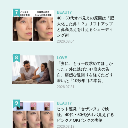
BEAUTY
40・50代オバ見えの原因は「肥
大化した鼻！？」リフトアップ
と鼻高見えを叶えるシェーディ
ング術
2026.08.04
LOVE
「妻に、もう一度求めてほしか
った」外に逃げた47歳夫の告
白。痛烈な遠回りを経てたどり
着いた「10数年目の本音」
2026.07.31
BEAUTY
ヒット連発「セザンヌ」で検
証。40代・50代がオバ見えする
ピンクとOKピンクの実例
2026.03.13