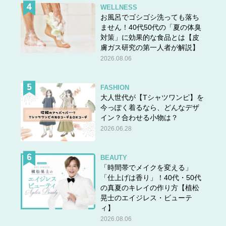
WELLNESS
お風呂でゴシゴシ洗っても落ち
ません！40代50代の「夏の体臭
対策」に効果的な食品とは【皮
膚ガス研究の第一人者が解説】
2026.08.06
FASHION
大人世代が【Tシャツワンピ】を
今っぽく着るなら、どんなデザ
イン？合わせる小物は？
2026.06.28
BEAUTY
「時間帯でメイクを変える」
「仕上げは香り」！40代・50代
の真夏のキレイの作り方【植松
晃士のエイジレス・ビューテ
ィ】
2026.08.06