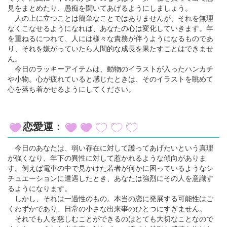
見をまとめたり、愚痴を聞いてあげるようにしましょう。
人の上に立つことは簡単なことではありませんが、それを無理
なくこなせるようになれば、あなたの心は変化していきます。年
を重ねるにつれて、人には様々な責務が伴うようになるものであ
り、それを嫌がっていたら人間的な成長を果たすことはできませ
ん。
今日のラッキーアイテムは、動物のイラストが入ったハンカチ
や小物。心が疲れていると感じたときは、そのイラストを眺めて
心を落ち着かせるようにしてください。
恋愛運：
今日のあなたは、弱い存在に対して護ってあげたいという真理
が強くなり、年下の異性に対して惹かれるような傾向がありま
す。例えば電車の中で見かけた若者が何かに困っているようなシ
チュエーションに遭遇したとき、あなたは強烈にその人を意識す
るようになります。
しかし、それは一過性のもの。本当の恋に発展する可能性はご
くわずかであり、日常の小さな出来事のひとつにすぎません。
それでも人を慈しむことができるのはとても大切なことなので