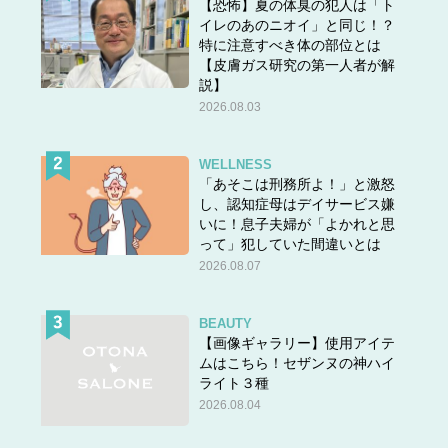
【恐怖】夏の体臭の犯人は「ト
イレのあのニオイ」と同じ！？
特に注意すべき体の部位とは
【皮膚ガス研究の第一人者が解
説】
2026.08.03
WELLNESS
「あそこは刑務所よ！」と激怒
し、認知症母はデイサービス嫌
いに！息子夫婦が「よかれと思
って」犯していた間違いとは
2026.08.07
BEAUTY
【画像ギャラリー】使用アイテ
ムはこちら！セザンヌの神ハイ
ライト３種
2026.08.04