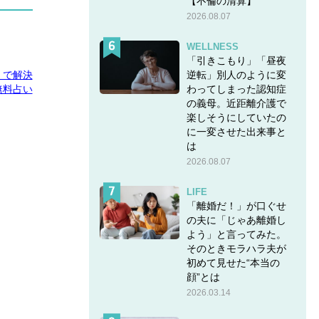
【不倫の清算】
2026.08.07
WELLNESS
「引きこもり」「昼夜
逆転」別人のように変
E」で解決
わってしまった認知症
無料占い
の義母。近距離介護で
楽しそうにしていたの
に一変させた出来事と
は
2026.08.07
LIFE
「離婚だ！」が口ぐせ
の夫に「じゃあ離婚し
よう」と言ってみた。
そのときモラハラ夫が
初めて見せた“本当の
顔”とは
2026.03.14