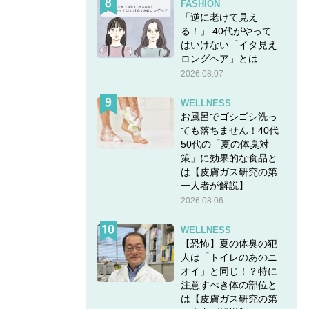
FASHION
「逆に老けて見え
る！」 40代がやって
はいけない「イタ見え
ロングヘア」とは
2026.08.07
WELLNESS
お風呂でゴシゴシ洗っ
ても落ちません！40代
50代の「夏の体臭対
策」に効果的な食品と
は【皮膚ガス研究の第
一人者が解説】
2026.08.06
WELLNESS
【恐怖】夏の体臭の犯
人は「トイレのあのニ
オイ」と同じ！？特に
注意すべき体の部位と
は【皮膚ガス研究の第