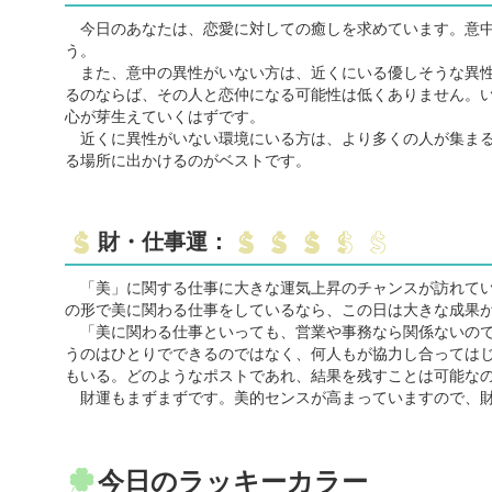
今日のあなたは、恋愛に対しての癒しを求めています。意中
う。
また、意中の異性がいない方は、近くにいる優しそうな異性
るのならば、その人と恋仲になる可能性は低くありません。
心が芽生えていくはずです。
近くに異性がいない環境にいる方は、より多くの人が集まる
る場所に出かけるのがベストです。
財・仕事運：
「美」に関する仕事に大きな運気上昇のチャンスが訪れてい
の形で美に関わる仕事をしているなら、この日は大きな成果
「美に関わる仕事といっても、営業や事務なら関係ないので
うのはひとりでできるのではなく、何人もが協力し合っては
もいる。どのようなポストであれ、結果を残すことは可能な
財運もまずまずです。美的センスが高まっていますので、財
今日のラッキーカラー