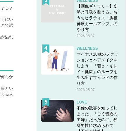
WELLNESS
【画像ギャラリー】姿
けましょ
勢と呼吸を整える、お
うちピラティス「胸椎
近くにい
伸展カールアップ」の
ことで恋
やり方
2026.08.07
然が溢れ
WELLNESS
マイナス10歳のファッ
ションとヘアメイクを
しよう！「若さ・キレ
イ・健康」のループを
が何らか
生み出すマインドの作
り方
仕事とい
2026.08.07
支える人
LOVE
不倫の歓喜を知ってし
まった…「ごく普通の
主婦」だったのに、独
身男性に求められて