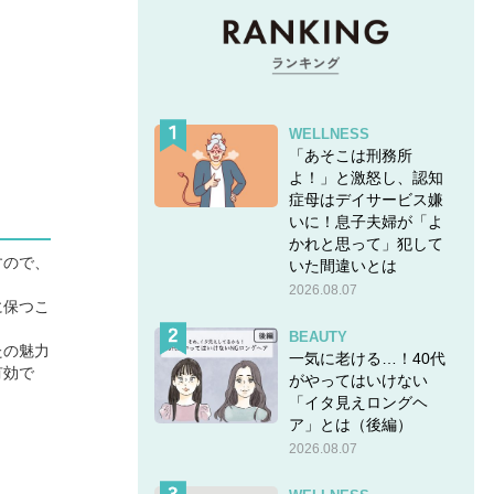
WELLNESS
「あそこは刑務所
よ！」と激怒し、認知
症母はデイサービス嫌
いに！息子夫婦が「よ
かれと思って」犯して
すので、
いた間違いとは
2026.08.07
に保つこ
BEAUTY
たの魅力
一気に老ける…！40代
有効で
がやってはいけない
「イタ見えロングヘ
ア」とは（後編）
2026.08.07