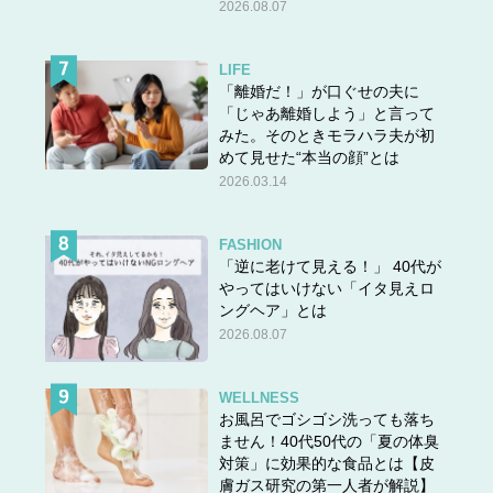
2026.08.07
LIFE
「離婚だ！」が口ぐせの夫に
「じゃあ離婚しよう」と言って
みた。そのときモラハラ夫が初
めて見せた“本当の顔”とは
2026.03.14
FASHION
「逆に老けて見える！」 40代が
やってはいけない「イタ見えロ
ングヘア」とは
2026.08.07
WELLNESS
お風呂でゴシゴシ洗っても落ち
ません！40代50代の「夏の体臭
対策」に効果的な食品とは【皮
膚ガス研究の第一人者が解説】