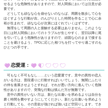
せるような危険性がありますので、対人関係においては注意が必
要です。
どうしても頑なな心を崩せないのならば、周囲を散歩して心を
ほぐすような行動が吉。のんびりとした時間を作ることで心に余
裕が生まれて、頑なな心が次第にほぐれていくはずです。
無理をして周囲の人と接触する必要はありません。このような
日には対人関係においてのトラブルが生じやすく、翌日以降に尾
を引いてしまう危険性がありますので、頑固な心のままで接する
ことを避けるよう、TPOに応じた相づちを打ってやり過ごすのも
ひとつの手です。
恋愛運：
可もなく不可もなし……という恋愛運です。意中の異性や恋人
がいる方は、普段通りに行動すればいいでしょう。無闇にふたり
の仲を進展させようとすれば、それが悪い方向に進んでいく危険
性がありますので、突飛な行動は慎んだ方が無難です。
意中の異性がいない方は、新たな出逢いを求めるよりは自分を
磨く時間を費やすようにしてください。新たな出逢いを求めよう
と行動しても、その意欲が強ければ強いほど空回りします。でき