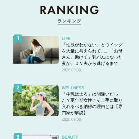
LIFE
「性欲がわかない」とウイッグ
を大量に与えられて…。「お母
さん、助けて」乳がんになった
妻が、ＤＶ夫から逃げるまで
2026.08.08
WELLNESS
「牛乳は太る」は間違いだっ
た？更年期女性こそ上手に取り
入れるべき納得の理由とは【専
門家が解説】
2026.08.08
BEAUTY