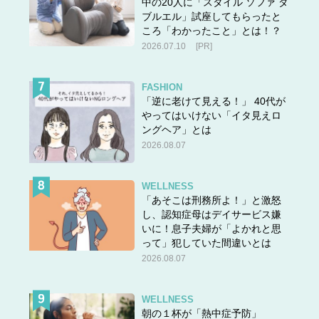
中の20人に「スタイル ソファ ダ
ブルエル」試座してもらったと
ころ「わかったこと」とは！？
2026.07.10
[PR]
FASHION
「逆に老けて見える！」 40代が
やってはいけない「イタ見えロ
ングヘア」とは
2026.08.07
WELLNESS
「あそこは刑務所よ！」と激怒
し、認知症母はデイサービス嫌
いに！息子夫婦が「よかれと思
って」犯していた間違いとは
2026.08.07
WELLNESS
朝の１杯が「熱中症予防」