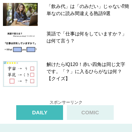
「飲み代」は「のみだい」じゃない⁉簡
単なのに読み間違える熟語9選
英語で「仕事は何をしていますか？」
は何て言う？
解けたらIQ120！赤い四角は同じ文字
です。「？」に入るひらがなは何？
【クイズ】
スポンサーリンク
DAILY
COMIC