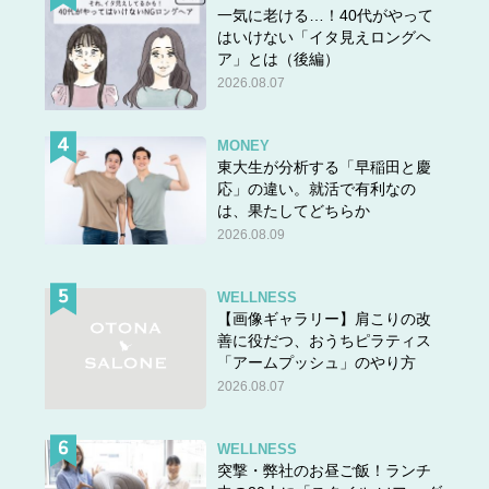
一気に老ける…！40代がやって
はいけない「イタ見えロングヘ
ア」とは（後編）
2026.08.07
MONEY
東大生が分析する「早稲田と慶
応」の違い。就活で有利なの
は、果たしてどちらか
2026.08.09
WELLNESS
【画像ギャラリー】肩こりの改
善に役だつ、おうちピラティス
「アームプッシュ」のやり方
2026.08.07
WELLNESS
突撃・弊社のお昼ご飯！ランチ