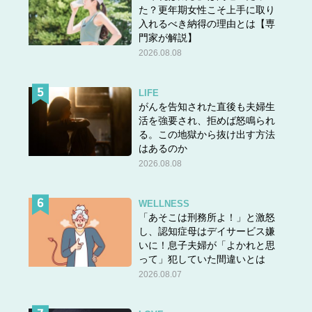
た？更年期女性こそ上手に取り
入れるべき納得の理由とは【専
門家が解説】
2026.08.08
LIFE
がんを告知された直後も夫婦生
活を強要され、拒めば怒鳴られ
る。この地獄から抜け出す方法
はあるのか
2026.08.08
WELLNESS
「あそこは刑務所よ！」と激怒
し、認知症母はデイサービス嫌
いに！息子夫婦が「よかれと思
って」犯していた間違いとは
2026.08.07