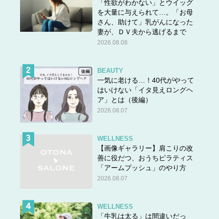
「性欲がわかない」とウイッグ
を大量に与えられて…。「お母
さん、助けて」乳がんになった
妻が、ＤＶ夫から逃げるまで
2026.08.08
BEAUTY
一気に老ける…！40代がやって
はいけない「イタ見えロングヘ
ア」とは（後編）
2026.08.07
WELLNESS
【画像ギャラリー】肩こりの改
善に役だつ、おうちピラティス
「アームプッシュ」のやり方
2026.08.07
WELLNESS
「牛乳は太る」は間違いだっ