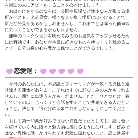
を周囲の人にアピールすることを心がけましょう。
お出かけをするのならば、公園や広場など雑多な人が集まる場
所がベスト。老若男女、様々な人が集う場所に出かけることで、
新たな発見があるかもしれませんし、これまでとは違った価値観
に気づくことができるかもしれません。
趣味のコレクションを眺めてみるのも運気をアップさせるため
には有効です。あなたが本当に好きなものをゆっくりと眺めるこ
とで、自分自身の心を豊かに保つことができるでしょう。
恋愛運：
今日のあなたには、不思議とフィーリングが一致する異性と巡
り逢える運命があります。それはすでに顔なじみの人かもしれま
せんし、新たに出逢う人かもしれません。ただ、ひとつだけ一致
しているのは、じっくりと会話をすることで共感できる人だとい
うこと。決して上辺だけの印象で判断しないようにしてくださ
い。
もしも第一印象が好みではない異性だったとしても、話し合い
を続けていく内に段々と魅力的に感じるようになります。好みで
はない異性に話しかけられても邪険に扱わないこと。恋に進展す