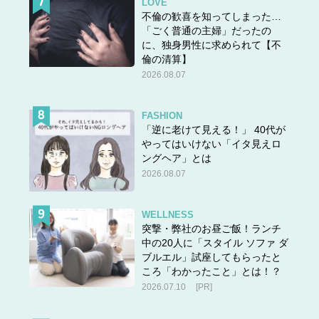
LOVE
不倫の歓喜を知ってしまった…
「ごく普通の主婦」だったの
に、独身男性に求められて【不
倫の清算】
2026.08.07
FASHION
「逆に老けて見える！」 40代が
やってはいけない「イタ見えロ
ングヘア」とは
2026.08.07
WELLNESS
突撃・弊社のお昼ご飯！ランチ
中の20人に「スタイル ソファ ダ
ブルエル」試座してもらったと
ころ「わかったこと」とは！？
2026.07.10
[PR]