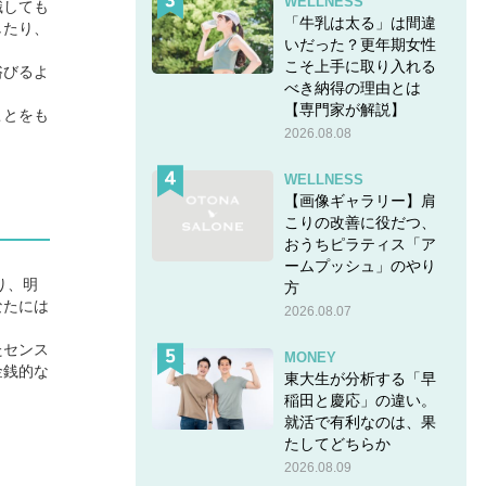
WELLNESS
識しても
「牛乳は太る」は間違
したり、
いだった？更年期女性
こそ上手に取り入れる
浴びるよ
べき納得の理由とは
【専門家が解説】
ことをも
2026.08.08
WELLNESS
【画像ギャラリー】肩
こりの改善に役だつ、
おうちピラティス「ア
ームプッシュ」のやり
り、明
方
なたには
2026.08.07
たセンス
MONEY
金銭的な
東大生が分析する「早
稲田と慶応」の違い。
就活で有利なのは、果
たしてどちらか
2026.08.09