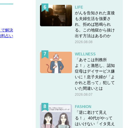
LIFE
がんを告知された直後
も夫婦生活を強要さ
れ、拒めば怒鳴られ
る。この地獄から抜け
E」で解決
出す方法はあるのか
無料占い
2026.08.08
WELLNESS
「あそこは刑務所
よ！」と激怒し、認知
症母はデイサービス嫌
いに！息子夫婦が「よ
かれと思って」犯して
いた間違いとは
2026.08.07
FASHION
「逆に老けて見え
る！」 40代がやって
はいけない「イタ見え