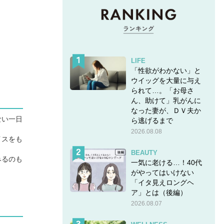
LIFE
「性欲がわかない」と
ウイッグを大量に与え
られて…。「お母さ
ん、助けて」乳がんに
なった妻が、ＤＶ夫か
ない一日
ら逃げるまで
2026.08.08
イスをも
BEAUTY
みるのも
一気に老ける…！40代
がやってはいけない
「イタ見えロングヘ
ア」とは（後編）
2026.08.07