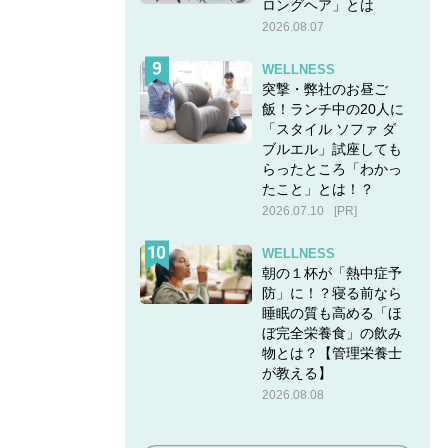
ロングヘア」とは
2026.08.07
WELLNESS
突撃・弊社のお昼ご
飯！ランチ中の20人に
「スタイル ソファ ダ
ブルエル」試座しても
らったところ「わかっ
たこと」とは！？
2026.07.10
[PR]
WELLNESS
朝の１杯が「熱中症予
防」に！？寝る前なら
睡眠の質も高める「ほ
ぼ完全栄養食」の飲み
物とは？【管理栄養士
が教える】
2026.08.08