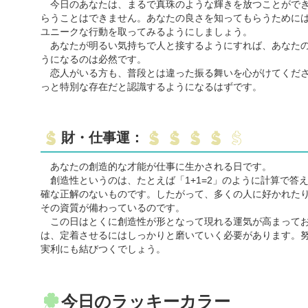
今日のあなたは、まるで真珠のような輝きを放つことができ
らうことはできません。あなたの良さを知ってもらうために
ユニークな行動を取ってみるようにしましょう。
あなたが明るい気持ちで人と接するようにすれば、あなたの
うになるのは必然です。
恋人がいる方も、普段とは違った振る舞いを心がけてくださ
っと特別な存在だと認識するようになるはずです。
財・仕事運：
あなたの創造的な才能が仕事に生かされる日です。
創造性というのは、たとえば「1+1=2」のように計算で答え
確な正解のないものです。したがって、多くの人に好かれた
その資質が備わっているのです。
この日はとくに創造性が形となって現れる運気が高まってお
は、定着させるにはしっかりと磨いていく必要があります。
実利にも結びつくでしょう。
今日のラッキーカラー