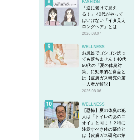
FASHION
「逆に老けて見え
る！」 40代がやって
はいけない「イタ見え
ロングヘア」とは
2026.08.07
WELLNESS
お風呂でゴシゴシ洗っ
ても落ちません！40代
50代の「夏の体臭対
策」に効果的な食品と
は【皮膚ガス研究の第
一人者が解説】
2026.08.06
WELLNESS
【恐怖】夏の体臭の犯
人は「トイレのあのニ
オイ」と同じ！？特に
注意すべき体の部位と
は【皮膚ガス研究の第