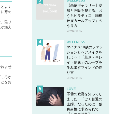
WELLNESS
【画像ギャラリー】姿
っとよく
勢と呼吸を整える、お
とに努め
うちピラティス「胸椎
伸展カールアップ」の
は、選り
やり方
炎が燃え
2026.08.07
WELLNESS
マイナス10歳のファッ
ションとヘアメイクを
しよう！「若さ・キレ
イ・健康」のループを
かねませ
生み出すマインドの作
り方
どころか
2026.08.07
ことをお
LOVE
不倫の歓喜を知ってし
まった…「ごく普通の
主婦」だったのに、独
身男性に求められて