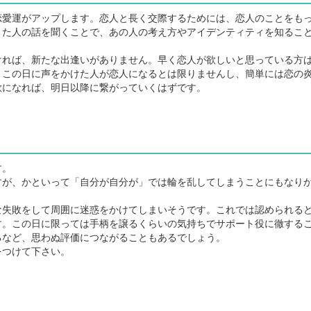
愛運がアップします。恋人と長く交際するためには、恋人のことをも
きた人の話を聞くことで、あの人の考え方やアイデンティティを知るこ
れば、新たな出逢いがありません。早く恋人が欲しいと思っている方
。この日に声をかけた人が恋人になるとは限りませんし、簡単には恋の
欲になれば、明日以降に繋がっていくはずです。
す。
が、かといって「自分が自分が」では輪を乱してしまうことにもなり
失敗をして周囲に迷惑をかけてしまいそうです。これでは認められる
す。この日に限っては手柄を譲るくらいの気持ちでサポート役に徹する
るなど、思わぬ評価につながることもあるでしょう。
をつけて下さい。