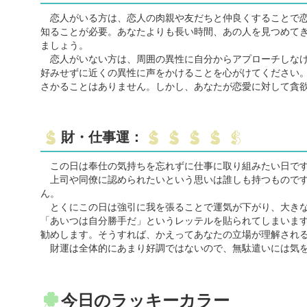
恋人がいる方は、恋人の肉親や友だちと仲良くすることで恋
知ることが必要。あなたよりも長い時間、あの人を見つめて
ましょう。
恋人がいない方は、周囲の異性に自分からアプローチしなけ
好みせずに近くの異性に声をかけることを心がけてください
さかることはありません。しかし、あなたが恋愛に対して貪
財・仕事運：
この日は奉仕の気持ちを忘れずに仕事に取り組みたい日で
上司や同僚に認められたいという思いは誰しも持つものです
ん。
とくにこの日は強引に我を張ることで運気が下がり、大きな
「あいつは自分勝手だ」というレッテルを貼られてしまいま
勧めします。そうすれば、かえってあなたの立場が理解され
財運は全体的にあまり好調ではないので、無駄遣いには気
今日のラッキーカラー