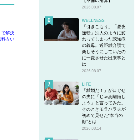
【不倫の清算】
2026.08.07
WELLNESS
「引きこもり」「昼夜
逆転」別人のように変
E」で解決
わってしまった認知症
無料占い
の義母。近距離介護で
楽しそうにしていたの
に一変させた出来事と
は
2026.08.07
LIFE
「離婚だ！」が口ぐせ
の夫に「じゃあ離婚し
よう」と言ってみた。
そのときモラハラ夫が
初めて見せた“本当の
顔”とは
2026.03.14