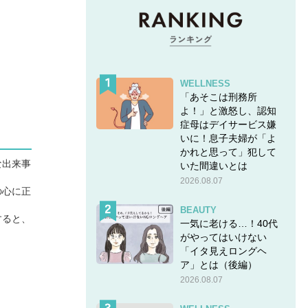
WELLNESS
「あそこは刑務所
よ！」と激怒し、認知
症母はデイサービス嫌
いに！息子夫婦が「よ
かれと思って」犯して
な出来事
いた間違いとは
2026.08.07
の心に正
BEAUTY
すると、
一気に老ける…！40代
がやってはいけない
「イタ見えロングヘ
ア」とは（後編）
2026.08.07