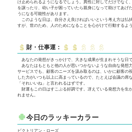
け止められるようになるでしょう。異性に対してだけでなく
を譲ったり、幼い子が困っていたら親身になって助けてあげ
うになる可能性があります。
このような日は、自分さえ良ければいいという考え方は払拭
すが、世のため、人のためになることを心がけて行動するよ
財・仕事運：
あなたの発想がきっかけで、大きな成果が生まれそうな日
あなたはもともと他の人が思いつかないような自由な発想力
サービスでも、顧客のニーズを汲み取るのは、いかに顧客の
した力がいつも以上に高まっているので、たとえば会議の席
「それいいね」と言われるはずです。
財運もこの日はすこぶる好調です。冴えている発想力を生か
れません。
今日のラッキーカラー
ビクトリアン・ローズ