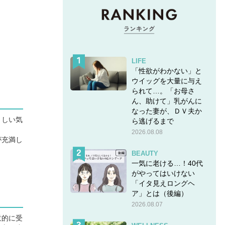
LIFE
「性欲がわかない」と
ウイッグを大量に与え
られて…。「お母さ
ん、助けて」乳がんに
なった妻が、ＤＶ夫か
々しい気
ら逃げるまで
2026.08.08
が充満し
BEAUTY
。
一気に老ける…！40代
がやってはいけない
「イタ見えロングヘ
ア」とは（後編）
2026.08.07
意的に受