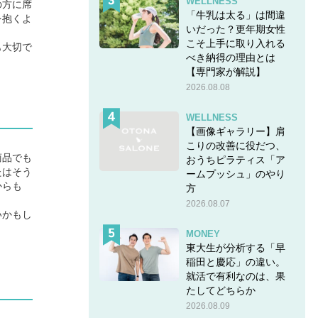
WELLNESS
の方に席
「牛乳は太る」は間違
を抱くよ
いだった？更年期女性
こそ上手に取り入れる
も大切で
べき納得の理由とは
【専門家が解説】
2026.08.08
WELLNESS
【画像ギャラリー】肩
こりの改善に役だつ、
商品でも
おうちピラティス「ア
たはそう
ームプッシュ」のやり
からも
方
2026.08.07
いかもし
MONEY
東大生が分析する「早
稲田と慶応」の違い。
就活で有利なのは、果
たしてどちらか
2026.08.09