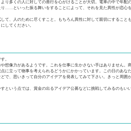
、より多くの人に対しての善行を心がけることが大切。電車の中で年配
たり……といった振る舞いをすることによって、それを見た異性が恋心
して、人のために尽くすこと。もちろん異性に対して親切にすること
うにしてください。
です。
や想像力があるようです。これを仕事に生かさない手はありません。
視点に立って物事を考えられるどうかにかかっています。この日のあな
などで、思いきって自分のアイデアを発表してみて下さい。きっと周囲
すという点では、賞金の出るアイデア公募などに挑戦してみるのもい