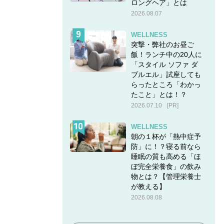
ロングヘア」とは
2026.08.07
WELLNESS
突撃・弊社のお昼ご
飯！ランチ中の20人に
「スタイル ソファ ダ
ブルエル」試座しても
らったところ「わかっ
たこと」とは！？
2026.07.10
[PR]
WELLNESS
朝の１杯が「熱中症予
防」に！？寝る前なら
睡眠の質も高める「ほ
ぼ完全栄養食」の飲み
物とは？【管理栄養士
が教える】
2026.08.08