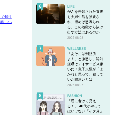
LIFE
がんを告知された直後
も夫婦生活を強要さ
E」で解決
れ、拒めば怒鳴られ
無料占い
る。この地獄から抜け
出す方法はあるのか
2026.08.08
WELLNESS
「あそこは刑務所
よ！」と激怒し、認知
症母はデイサービス嫌
いに！息子夫婦が「よ
かれと思って」犯して
いた間違いとは
2026.08.07
FASHION
「逆に老けて見え
る！」 40代がやって
はいけない「イタ見え