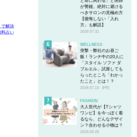
と命に関わる」と医師
が警鐘。絶対に避ける
べきサロンの見極め方
【後悔しない「入れ
方」も解説】
E」で解決
2026.07.31
無料占い
WELLNESS
突撃・弊社のお昼ご
飯！ランチ中の20人に
「スタイル ソファ ダ
ブルエル」試座しても
らったところ「わかっ
たこと」とは！？
2026.07.10
[PR]
FASHION
大人世代が【Tシャツ
ワンピ】を今っぽく着
るなら、どんなデザイ
ン？合わせる小物は？
2026.06.28