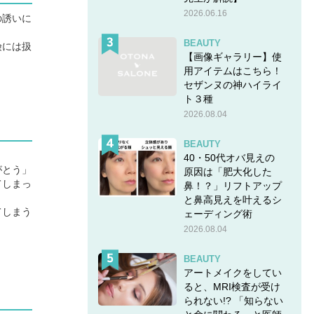
2026.06.16
の誘いに
BEAUTY
険には扱
【画像ギャラリー】使
用アイテムはこちら！
セザンヌの神ハイライ
ト３種
2026.08.04
BEAUTY
40・50代オバ見えの
がとう」
原因は「肥大化した
てしまっ
鼻！？」リフトアップ
と鼻高見えを叶えるシ
てしまう
ェーディング術
2026.08.04
BEAUTY
アートメイクをしてい
ると、MRI検査が受け
られない!? 「知らない