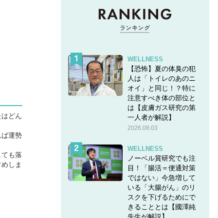
WELLNESS
【恐怖】夏の体臭の犯
人は「トイレのあのニ
オイ」と同じ！？特に
注意すべき体の部位と
は【皮膚ガス研究の第
たはどん
一人者が解説】
2026.08.03
れば運勢
WELLNESS
しても落
ノーベル賞研究でも注
すめしま
目！「腸活＝便通対策
ではない」今急増して
いる「大腸がん」のリ
スクを下げるためにで
きることとは【國澤純
先生が解説】