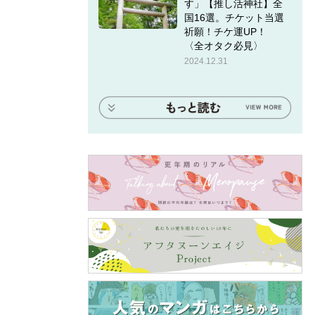
す」【推し活神社】全
国16選。チケット当選
祈願！チケ運UP！
〈全オタク必見〉
2024.12.31