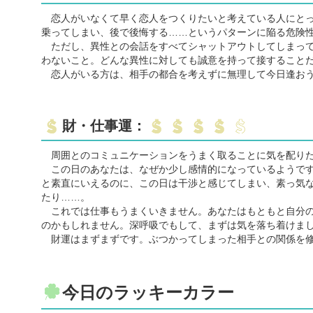
恋人がいなくて早く恋人をつくりたいと考えている人にとっ
乗ってしまい、後で後悔する……というパターンに陥る危険
ただし、異性との会話をすべてシャットアウトしてしまって
わないこと。どんな異性に対しても誠意を持って接すること
恋人がいる方は、相手の都合を考えずに無理して今日逢おう
財・仕事運：
周囲とのコミュニケーションをうまく取ることに気を配り
この日のあなたは、なぜか少し感情的になっているようです
と素直にいえるのに、この日は干渉と感じてしまい、素っ気
たり……。
これでは仕事もうまくいきません。あなたはもともと自分の
のかもしれません。深呼吸でもして、まずは気を落ち着けま
財運はまずまずです。ぶつかってしまった相手との関係を修
今日のラッキーカラー