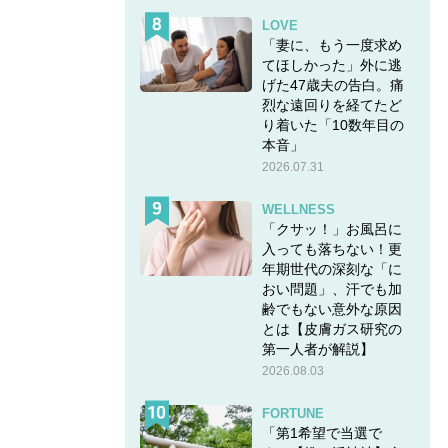
LOVE
「妻に、もう一度求め
てほしかった」外に逃
げた47歳夫の告白。痛
烈な遠回りを経てたど
り着いた「10数年目の
本音」
2026.07.31
WELLNESS
「クサッ！」お風呂に
入っても落ちない！更
年期世代の深刻な「に
おい問題」、汗でも加
齢でもない意外な原因
とは【皮膚ガス研究の
第一人者が解説】
2026.08.03
FORTUNE
「第1希望で当選で