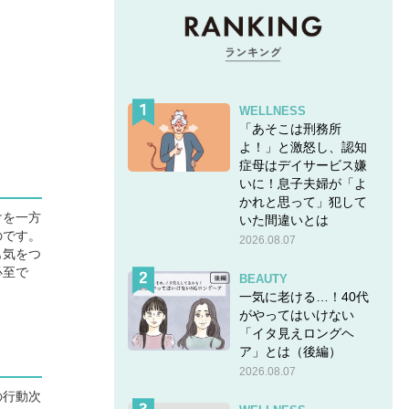
WELLNESS
「あそこは刑務所
よ！」と激怒し、認知
症母はデイサービス嫌
いに！息子夫婦が「よ
かれと思って」犯して
けを一方
いた間違いとは
のです。
2026.08.07
も気をつ
必至で
BEAUTY
一気に老ける…！40代
がやってはいけない
「イタ見えロングヘ
ア」とは（後編）
2026.08.07
の行動次