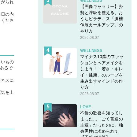
WELLNESS
しがられ
【画像ギャラリー】姿
勢と呼吸を整える、お
今日の内
うちピラティス「胸椎
てくださ
伸展カールアップ」の
やり方
2026.08.07
WELLNESS
マイナス10歳のファッ
くいもの
ションとヘアメイクを
あるで
しよう！「若さ・キレ
イ・健康」のループを
ジネスに
生み出すマインドの作
り方
運気を上
2026.08.07
LOVE
不倫の歓喜を知ってし
まった…「ごく普通の
主婦」だったのに、独
身男性に求められて