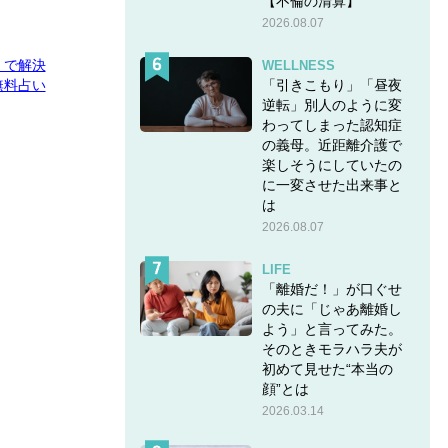
【不倫の清算】
2026.08.07
E」で解決
WELLNESS
「引きこもり」「昼夜
無料占い
逆転」別人のように変
わってしまった認知症
の義母。近距離介護で
楽しそうにしていたの
に一変させた出来事と
は
2026.08.07
LIFE
「離婚だ！」が口ぐせ
の夫に「じゃあ離婚し
よう」と言ってみた。
そのときモラハラ夫が
初めて見せた“本当の
顔”とは
2026.03.14