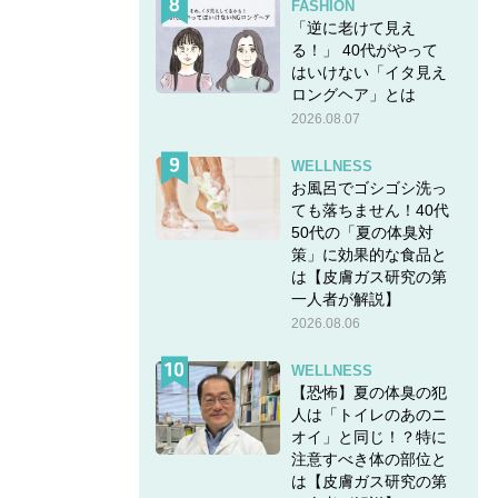
FASHION
「逆に老けて見え
る！」 40代がやって
はいけない「イタ見え
ロングヘア」とは
2026.08.07
WELLNESS
お風呂でゴシゴシ洗っ
ても落ちません！40代
50代の「夏の体臭対
策」に効果的な食品と
は【皮膚ガス研究の第
一人者が解説】
2026.08.06
WELLNESS
【恐怖】夏の体臭の犯
人は「トイレのあのニ
オイ」と同じ！？特に
注意すべき体の部位と
は【皮膚ガス研究の第