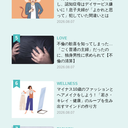
し、認知症母はデイサービス嫌
いに！息子夫婦が「よかれと思
って」犯していた間違いとは
2026.08.07
LOVE
不倫の歓喜を知ってしまった…
「ごく普通の主婦」だったの
に、独身男性に求められて【不
倫の清算】
2026.08.07
WELLNESS
マイナス10歳のファッションと
ヘアメイクをしよう！「若さ・
キレイ・健康」のループを生み
出すマインドの作り方
2026.08.07