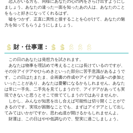
恋人がいる方も、同様にあなたの心の内をさらけ出すようにし
ましょう。あなたの違った一面を知ったあの人は、あなたのこと
をもっと好きになってくれるはず。
嘘をつかず、正直に異性と接することを心がけて、あなたの魅
力を知ってもらうようにしましょう。
財・仕事運：
この日のあなたは発想力を試されます。
あなたは物事を理詰めで考えることには長けているのですが、
その分アイデアやひらめきといった部分に苦手意識があるようで
す。この日はたまたま、企画書の作成やアイデア会議への参加と
いったことがあり、あなたは憂鬱になるかもしれません。あなた
は常に一手先、二手先を見てしまうので、アイデアがあっても実
現できないと思うとそこで捨ててしまうのではありませんか。
しかし、みんなが知恵を出し合えば可能性は切り開くことがで
きるのです。実現が困難なことでも、まずはアイデアとして出し
てみてはいかがですか。思わぬ道が開けるかもしれませんよ。
財運は、この日はやや低調なので、堅実に過ごしましょう。