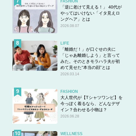
FASHION
「逆に老けて見える！」 40代が
やってはいけない「イタ見えロ
ングヘア」とは
2026.08.07
LIFE
「離婚だ！」が口ぐせの夫に
「じゃあ離婚しよう」と言って
みた。そのときモラハラ夫が初
めて見せた“本当の顔”とは
2026.03.14
FASHION
大人世代が【Tシャツワンピ】を
今っぽく着るなら、どんなデザ
イン？合わせる小物は？
2026.06.28
WELLNESS